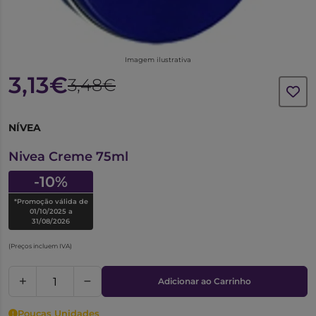
Imagem ilustrativa
3,13€
3,48€
NÍVEA
6448522
Nivea Creme 75ml
-10%
*Promoção válida de
01/10/2025 a
31/08/2026
(Preços incluem IVA)
Adicionar ao Carrinho
Poucas Unidades