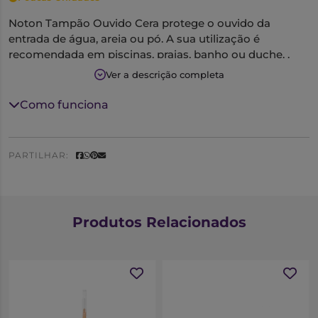
Noton Tampão Ouvido Cera protege o ouvido da
entrada de água, areia ou pó. A sua utilização é
recomendada em piscinas, praias, banho ou duche. .
São suaves e cómodos e adaptam-se perfeitamente à
Ver a descrição completa
forma do ouvido. Apresentam-se numa pequena caixa
de plástico para facilitar a sua correta utilização e
Como funciona
conservação. Os tampões são reutilizáveis.
PARTILHAR:
Produtos Relacionados