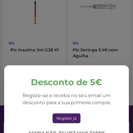
Pic
Pic
Pic Insulina 1ml G28 X1
Pic Seringa 5 Ml com
Agulha
0,48€
0,27€
Desconto de 5€
Adicionar ao Carrinho
Adicionar ao Carrinho
Registe-se e receba no seu email um
desconto para a sua primeira compra.
Registar já