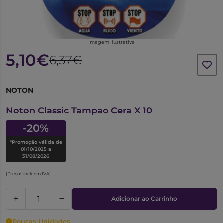
Imagem ilustrativa
5,10€
6,37€
NOTON
6198150
Noton Classic Tampao Cera X 10
-20%
*Promoção válida de
01/10/2025 a
31/08/2026
(Preços incluem IVA)
Adicionar ao Carrinho
Poucas Unidades