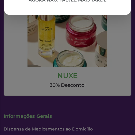
AGORA NÃO, TALVEZ MAIS TARDE
NUXE
30% Desconto!
Informações Gerais
Dispensa de Medicamentos ao Domicílio