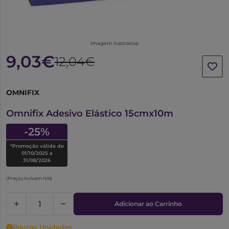
Imagem ilustrativa
9,03€
12,04€
OMNIFIX
6704163
Omnifix Adesivo Elástico 15cmx10m
-25%
*Promoção válida de
01/10/2025 a
31/08/2026
(Preços incluem IVA)
Adicionar ao Carrinho
Poucas Unidades