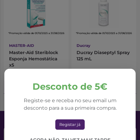
*Promoção válida de 01/10/2025 a 31/08/2026
*Promoção válida de 01/10/2025 a 31/08/2026
MASTER-AID
Ducray
Master-Aid Steriblock
Ducray Diaseptyl Spray
Esponja Hemostática
125 mL
x5
5,21€
10,12€
7,44€
11,24€
Desconto de 5€
Adicionar ao Carrinho
Adicionar ao Carrinho
Registe-se e receba no seu email um
desconto para a sua primeira compra.
Registar já