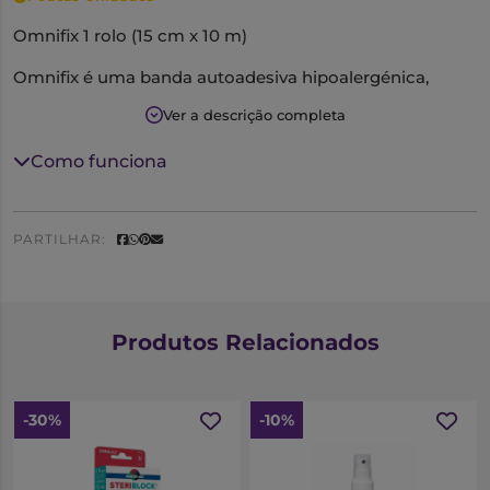
Omnifix 1 rolo (15 cm x 10 m)
Omnifix é uma banda autoadesiva hipoalergénica,
macia, elástica e muito permeável ao ar e ao vapor de
Ver a descrição completa
água.
Esta banda adesiva possui uma boa aderência, retira-se
Como funciona
sem dor e sem deixar marcas.
É esterilizável, neutra contra os raios X, durável e não
altera devido a mudanças de temperatura.
PARTILHAR:
Produtos Relacionados
-30%
-10%