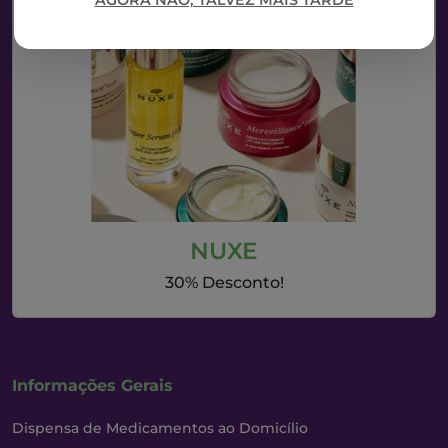
AGORA NÃO, TALVEZ MAIS TARDE
NUXE
30% Desconto!
Informações Gerais
Dispensa de Medicamentos ao Domicílio