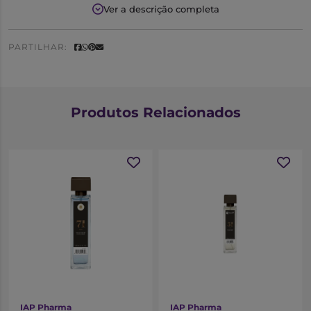
tonka.
Ver a descrição completa
Notas Olfativas
PARTILHAR:
Saída:
Limão
Coração:
Flor de Olivo
Fundo:
Tonka
Produtos Relacionados
IAP Pharma
IAP Pharma