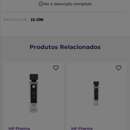
amadeirado com notas de cedro.
Ver a descrição completa
Notas Olfativas
PARTILHAR:
Saída:
Limão
Coração:
Lavanda
Fundo:
Cedro
Produtos Relacionados
IAP Pharma
IAP Pharma