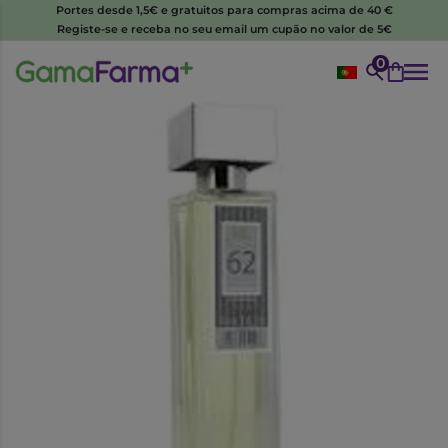
Portes desde 1,5€ e gratuitos para compras acima de 40 €
Registe-se e receba no seu email um cupão no valor de 5€
0