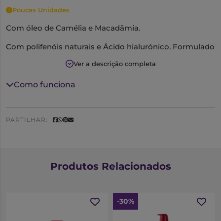
Poucas Unidades
Com óleo de Camélia e Macadâmia.
Com polifenóis naturais e Ácido hialurónico. Formulado
com ingredientes naturais, que limpam de forma eficaz
Ver a descrição completa
e segura, não só respeitando o equilíbrio da camada
lipídica, assim como nutre e potencia devido ao seu
Como funciona
elevado teor em polifenóis naturais.
PARTILHAR:
Produtos Relacionados
-30%