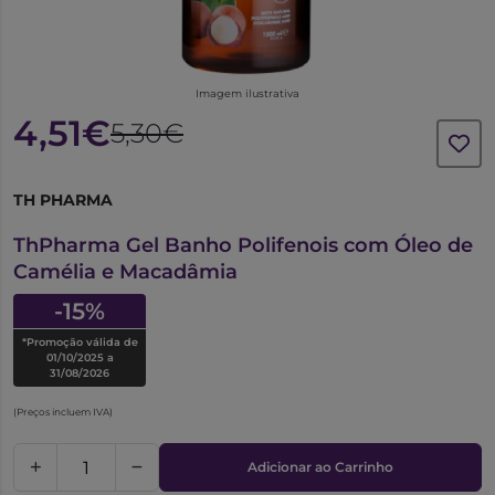
Imagem ilustrativa
4,51€
5,30€
TH PHARMA
1016287
ThPharma Gel Banho Polifenois com Óleo de
Camélia e Macadâmia
-15%
*Promoção válida de
01/10/2025 a
31/08/2026
(Preços incluem IVA)
Adicionar ao Carrinho