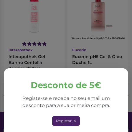
*Promoção válida de 01/07/2026 a 31/08/2026
Interapothek
Eucerin
Interapothek Gel
Eucerin pH5 Gel & Óleo
Banho Centella
Duche 1L
Asiática 750ml
3,75€
17,42€
24,88€
Desconto de 5€
Adicionar ao Carrinho
Adicionar ao Carrinho
Registe-se e receba no seu email um
desconto para a sua primeira compra.
Registar já