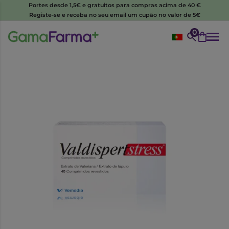
Portes desde 1,5€ e gratuitos para compras acima de 40 €
Registe-se e receba no seu email um cupão no valor de 5€
0