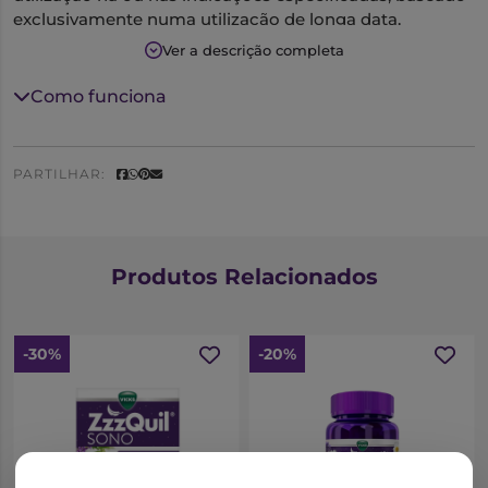
exclusivamente numa utilização de longa data.
Ver a descrição completa
Valeriana, extracto (200 mg)
Lúpulo, extracto (68 mg)
Como funciona
Ingira os comprimidos com um pouco de água,
segundo a recomendação médica ou farmacêutica.
PARTILHAR:
Produtos Relacionados
-30%
-20%