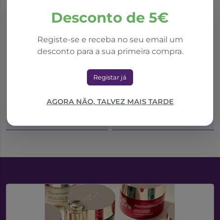
Desconto de 5€
*Promoção válida de 01/10/2025 a 31/08/2026
Registe-se e receba no seu email um
desconto para a sua primeira compra.
Farline
Farline
Farline Frimar Forte
Farline Frimar Spray
Spray Nasal
Nasal Isotónico 100ml
Registar já
Hipertónico 100ml
6,10€
10,17€
10,17€
AGORA NÃO, TALVEZ MAIS TARDE
Adicionar ao Carrinho
Adicionar ao Carrinho