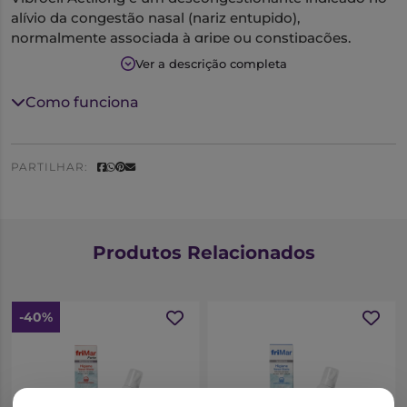
alívio da congestão nasal (nariz entupido),
normalmente associada à gripe ou constipações,
sinusite e rinite infeciosa ou alérgica.
Ver a descrição completa
Como funciona
PARTILHAR:
Produtos Relacionados
-40%