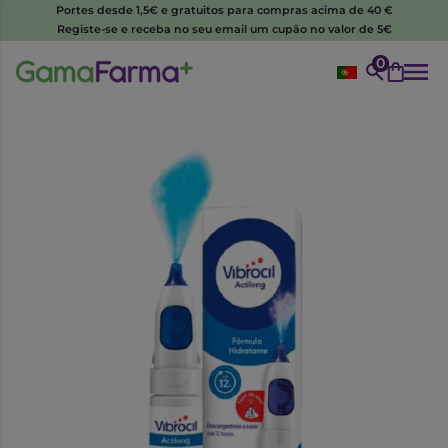
Portes desde 1,5€ e gratuitos para compras acima de 40 €
Registe-se e receba no seu email um cupão no valor de 5€
0