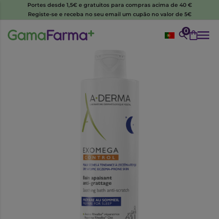
Portes desde 1,5€ e gratuitos para compras acima de 40 €
Registe-se e receba no seu email um cupão no valor de 5€
0