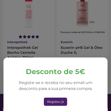
*Promoção válida de 01/07/2026 a 31/08/2026
Interapothek
Eucerin
Interapothek Gel
Eucerin pH5 Gel & Óleo
Banho Centella
Duche 1L
Asiática 750ml
3,75€
17,42€
24,88€
Desconto de 5€
Adicionar ao Carrinho
Adicionar ao Carrinho
Registe-se e receba no seu email um
desconto para a sua primeira compra.
Registar já