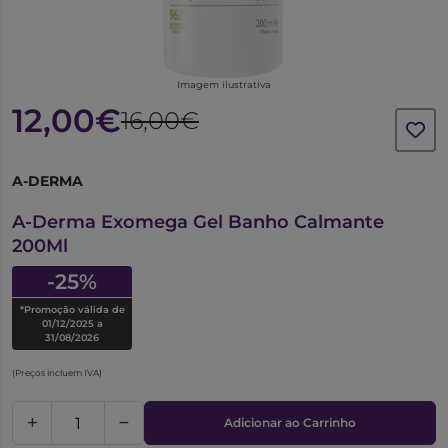
Imagem ilustrativa
12,00€
16,00€
A-DERMA
7470369
A-Derma Exomega Gel Banho Calmante
200Ml
-25%
*Promoção válida de
01/12/2025 a
31/08/2026
(Preços incluem IVA)
Adicionar ao Carrinho