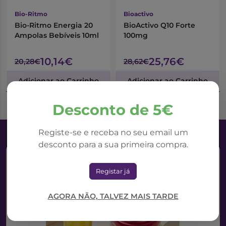
Bio-Ritmo
Bioactivo
Bio-Ritmo Energia 20
BioActivo Q10 Forte
Ampolas Bebíveis 10ml
100mg
10,14€
25,76€
20,28€
28,62€
Adicionar ao Carrinho
Adicionar ao Carrinho
Desconto de 5€
Registe-se e receba no seu email um
desconto para a sua primeira compra.
Registar já
AGORA NÃO, TALVEZ MAIS TARDE