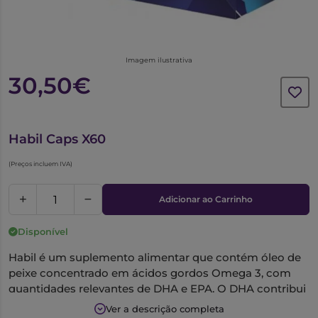
Imagem ilustrativa
30,50€
6365627
Habil Caps X60
(Preços incluem IVA)
Adicionar ao Carrinho
Disponível
Habil é um suplemento alimentar que contém óleo de
peixe concentrado em ácidos gordos Omega 3, com
quantidades relevantes de DHA e EPA. O DHA contribui
para a manutenção de uma normal função cerebral,
Ver a descrição completa