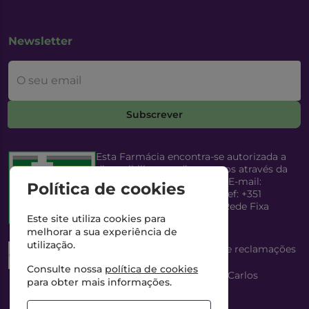
Newsletter
O seu email
Subscrever
Esta Farmácia encontra-se autorizada a
disponibilizar medicamentos através da
Internet, pelo Infarmed, I.P. E-mail:
Política de cookies
infarmed@infarmed.pt
| Telef: +351
217987100 (Chamada para Rede Fixa
Nacional)
Este site utiliza cookies para
melhorar a sua experiência de
utilização.
Esta Farmácia dispõe de livro de reclamações
eletrónico
Consulte nossa
política de cookies
Director Técnico e Proprietário: António Carlos
para obter mais informações.
Saraiva Cabral Costa