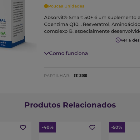
Poucas Unidades
Absorvit® Smart 50+ é um suplemento a
Coenzima Q10, , Resveratrol, Aminoácido
complexo B, especialmente desenvolvido
partir dos 50 anos de idade.
Ver a de
O alto teor de vitamina B5 contribui p
Como funciona
complemento, a vitamina B6 e a vitamin
funcionamento do sistema nervoso, da f
do cansaço e da fadiga.
PARTILHAR:
Realçamos ainda a vitamina B2 que t
produtor de energia e na proteção das cé
Produtos Relacionados
-40%
-50%