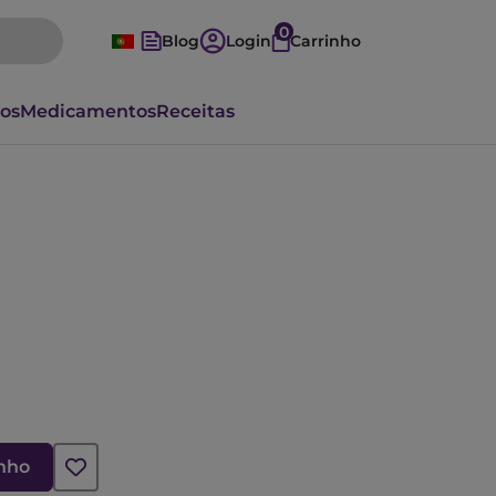
0
Blog
Login
Carrinho
vos
Medicamentos
Receitas
inho