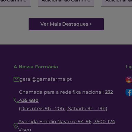
Ver Mais Destaques +
A Nossa Farmácia
Li
geral@gamafarma.pt
Chamada para a rede fixa nacional:
232
435 680
(Dias úteis 9h - 20h | Sábado 9h - 19h)
Avenida Emidio Navarro 94-96, 3500-124
Viseu