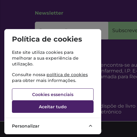
Newsletter
O seu email
Subscreve
Política de cookies
Este site utiliza cookies para
melhorar a sua experiência de
utilização.
Esta Farmácia encontra-se au
Internet, pelo Infarmed, I.P. E
Consulte nossa
política de cookies
217987100 (Chamada para Red
para obter mais informações.
Cookies essenciais
Esta Farmácia dispõe de livro
Aceitar tudo
reclamações eletrónico
Personalizar
©2026 Todos os direitos reservados