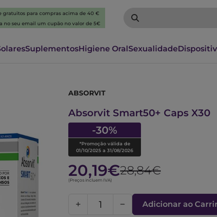
 e gratuitos para compras acima de 40 €
ba no seu email um cupão no valor de 5€
Solares
Suplementos
Higiene Oral
Sexualidade
Dispositi
ABSORVIT
6630889
Absorvit Smart50+ Caps X30
-30%
*Promoção válida de
01/10/2025 a 31/08/2026
20,19€
28,84€
(Preços incluem IVA)
Adicionar ao Carr