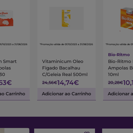
01/10/2025 a 31/08/2026
*Promoção válida de 01/10/2025 a 31/08/2026
*Promoção válida de 01
Bio-Ritmo
n Smart
Vitaminicum Oleo
Bio-Ritmo 
polas
Figado Bacalhau
Ampolas B
X30
C/Geleia Real 500ml
10ml
,63€
14,74€
10
24,56€
20,28€
ao Carrinho
Adicionar ao Carrinho
Adicionar 