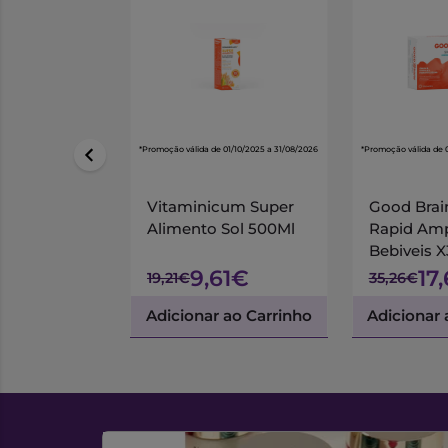
*Promoção válida de 01/10/2025 a 31/08/2026
*Promoção válida de 
Vitaminicum Super
Good Brai
Alimento Sol 500Ml
Rapid Am
Bebiveis 
9,61€
17
19,21€
35,26€
Adicionar ao Carrinho
Adicionar 