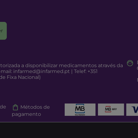
r
torizada a disponibilizar medicamentos através da
-mail:
infarmed@infarmed.pt
| Telef: +351
e Fixa Nacional)
 de
Métodos de
pagamento