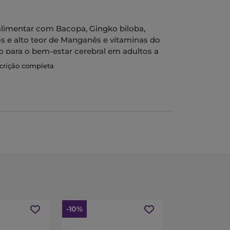
limentar com Bacopa, Gingko biloba,
s e alto teor de Manganês e vitaminas do
 para o bem-estar cerebral em adultos a
scrição completa
ara o desempenho mental normal. Em
a B12 contribuem para o normal
unção psicológica e ainda para a redução
em também um papel no normal metabolismo
lulas contra as oxidações indesejáveis.
-10%
-10%