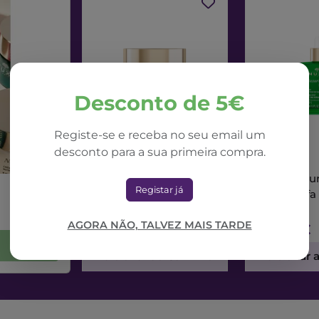
Desconto de 5€
Registe-se e receba no seu email um
desconto para a sua primeira compra.
NUXE
NUXE
Nuxe Nuxuriance Ultra
Nuxe Nuxur
Registar já
Creme Dia Alfa 3R
Sérum Alfa
50ml
AGORA NÃO, TALVEZ MAIS TARDE
71,42€
73,56€
Adicionar ao Carrinho
Adicionar 