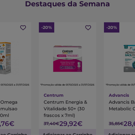
Destaques da Semana
-20%
-20%
 01/10/2025 a 31/07/2026
*Promoção válida de 01/10/2025 a 31/07/2026
*Promoção válida de 01/
Centrum
Advancis
s Omega
Centrum Energia &
Advancis B
Emulsao
Vitalidade 50+ (30
Metabolic 
00ml
frascos x 7ml)
7,76€
29,92€
28
37,40€
35,85€
 ao Carrinho
Adicionar ao Carrinho
Adicionar a