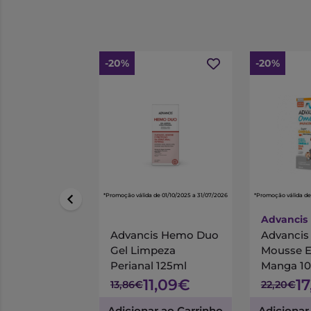
-20%
-20%
*Promoção válida de 01/10/2025 a 31/07/2026
*Promoção válida de
Advancis
Advancis Hemo Duo
Advanci
Gel Limpeza
Mousse 
Perianal 125ml
Manga 1
11,09€
1
13,86€
22,20€
Adicionar ao Carrinho
Adicionar