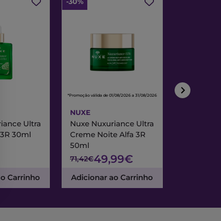
-30%
-30%
*Promoção válida de 01/08/2026 a 31/08/2026
*Promoção válida de
NUXE
NUXE
iance Ultra
Nuxe Nuxuriance Ultra
Nuxe Merve
 3R 30ml
Creme Noite Alfa 3R
Creme Exc
50ml
& Noite 7
49,99€
47
71,42€
67,95€
ao Carrinho
Adicionar ao Carrinho
Adicionar