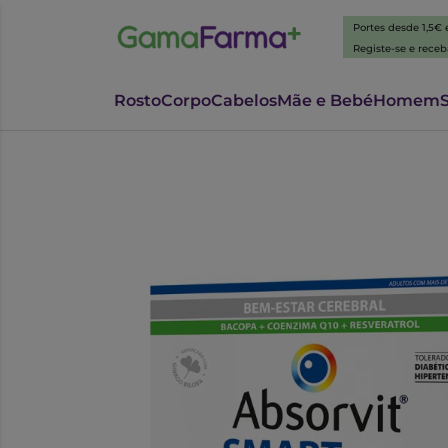
Portes desde 1,5€
Registe-se e rece
Rosto
Corpo
Cabelos
Mãe e Bebé
Homem