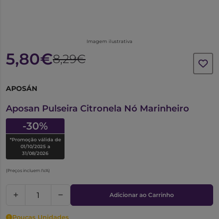
Imagem ilustrativa
5,80€
8,29€
APOSÁN
6326058
Aposan Pulseira Citronela Nó Marinheiro
-30%
*Promoção válida de
01/10/2025 a
31/08/2026
(Preços incluem IVA)
Adicionar ao Carrinho
Poucas Unidades