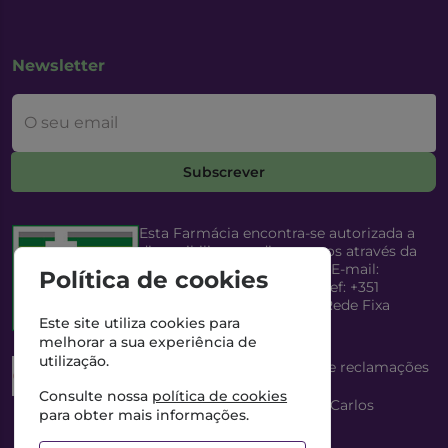
Newsletter
O seu email
Subscrever
Esta Farmácia encontra-se autorizada a
disponibilizar medicamentos através da
Internet, pelo Infarmed, I.P. E-mail:
Política de cookies
infarmed@infarmed.pt
| Telef: +351
217987100 (Chamada para Rede Fixa
Nacional)
Este site utiliza cookies para
melhorar a sua experiência de
utilização.
Esta Farmácia dispõe de livro de reclamações
eletrónico
Consulte nossa
política de cookies
Director Técnico e Proprietário: António Carlos
para obter mais informações.
Saraiva Cabral Costa