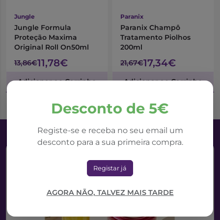
Jungle
Paranix
Jungle Formula
Paranix Champô
Proteção Maxima
Tratamento Piolhos
Original Roll On50ml
200ml
11,78€
17,34€
13,86€
21,67€
Adicionar ao Carrinho
Adicionar ao Carrinho
Desconto de 5€
Registe-se e receba no seu email um
desconto para a sua primeira compra.
Registar já
AGORA NÃO, TALVEZ MAIS TARDE