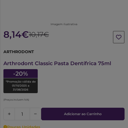
Imagem ilustrativa
8,14€
10,17€
ARTHRODONT
6594713
Arthrodont Classic Pasta Dentífrica 75ml
-20%
*Promoção válida de
01/10/2025 a
31/08/2026
(Preços incluem IVA)
Adicionar ao Carrinho
Poucas Unidades