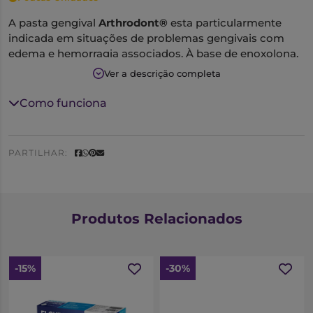
A pasta gengival
Arthrodont®
esta particularmente
indicada em situações de problemas gengivais com
edema e hemorragia associados. À base de enoxolona,
Arthrodont contribui para melhorar o estado da
Ver a descrição completa
gengiva favorecendo a eficácia da escovagem.
Como funciona
PARTILHAR:
Produtos Relacionados
-15%
-30%