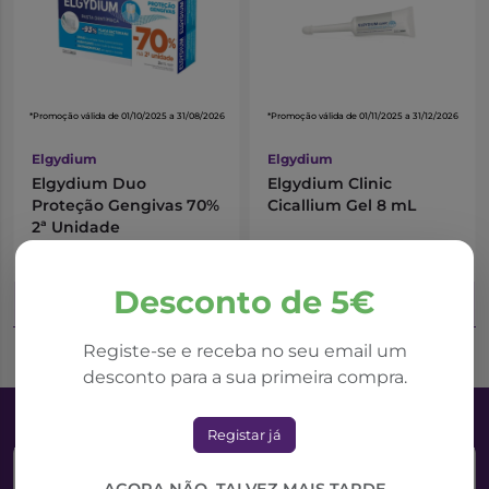
*Promoção válida de 01/10/2025 a 31/08/2026
*Promoção válida de 01/11/2025 a 31/12/2026
Elgydium
Elgydium
Elgydium Duo
Elgydium Clinic
Proteção Gengivas 70%
Cicallium Gel 8 mL
2ª Unidade
9,55€
9,70€
11,24€
13,86€
Desconto de 5€
Adicionar ao Carrinho
Adicionar ao Carrinho
Registe-se e receba no seu email um
desconto para a sua primeira compra.
Registar já