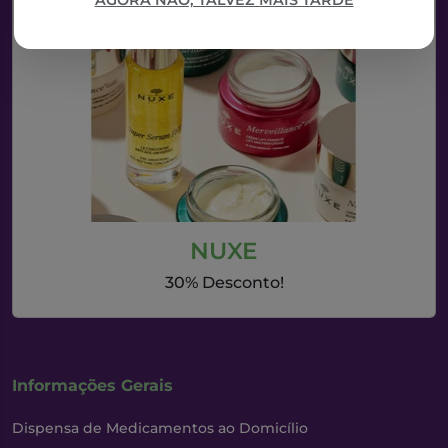
AGORA NÃO, TALVEZ MAIS TARDE
NUXE
30% Desconto!
Informações Gerais
Dispensa de Medicamentos ao Domicílio