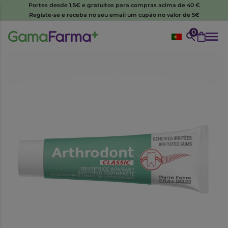
Portes desde 1,5€ e gratuitos para compras acima de 40 €
Registe-se e receba no seu email um cupão no valor de 5€
0