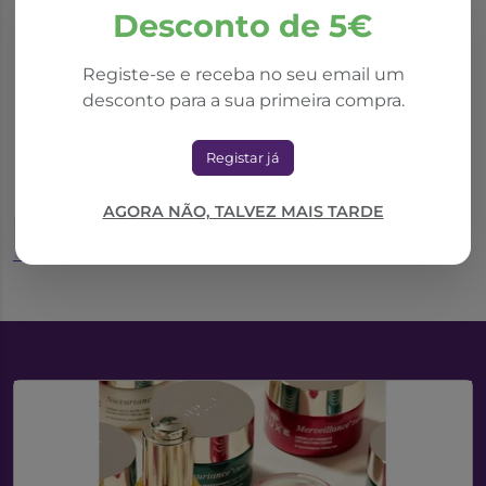
Desconto de 5€
Registe-se e receba no seu email um
desconto para a sua primeira compra.
Fisicalm Spray 100Ml
Registar já
18,14€
AGORA NÃO, TALVEZ MAIS TARDE
Adicionar ao Carrinho