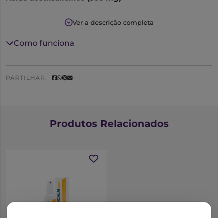
Aspirina Microactive é um e antifebril indicado no
Ver a descrição completa
tratamento de dores ligeiras a moderadas, tais como
dores de cabeça, dores de dentes, dores musculares e
Como funciona
dores menstruais, e de estados febris.
Apresenta aroma de laranja.
PARTILHAR:
Produtos Relacionados