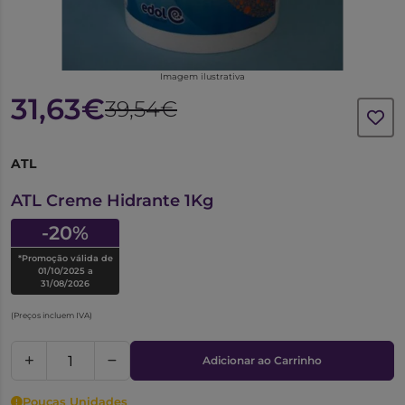
Imagem ilustrativa
31,63€
39,54€
ATL
6576322
ATL Creme Hidrante 1Kg
-20%
*Promoção válida de
01/10/2025 a
31/08/2026
(Preços incluem IVA)
Adicionar ao Carrinho
Poucas Unidades