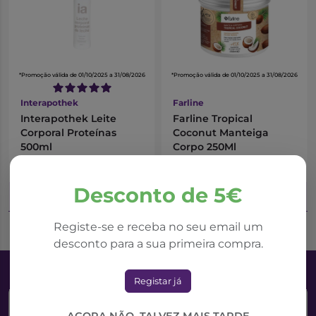
*Promoção válida de 01/10/2025 a 31/08/2026
*Promoção válida de 01/10/2025 a 31/08/2026
Interapothek
Farline
Interapothek Leite
Farline Tropical
Corporal Proteínas
Coconut Manteiga
500ml
Corpo 250Ml
3,98€
5,30€
5,30€
5,89€
Desconto de 5€
Adicionar ao Carrinho
Adicionar ao Carrinho
Registe-se e receba no seu email um
desconto para a sua primeira compra.
Registar já