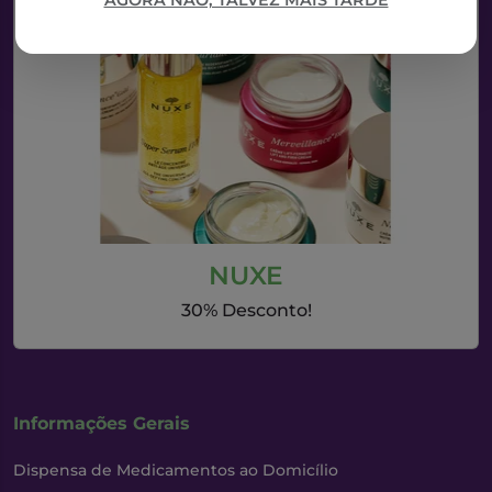
AGORA NÃO, TALVEZ MAIS TARDE
NUXE
30% Desconto!
Informações Gerais
Dispensa de Medicamentos ao Domicílio