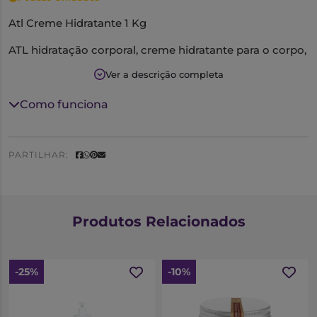
Atl Creme Hidratante 1 Kg
ATL hidratação corporal, creme hidratante para o corpo,
emoliente e protetor da pele. Selecionadas pelas suas
Ver a descrição completa
propriedades suavizantes e restruturantes.
Como funciona
Rico em pantenol, hidrata e amacia a pele, favorecendo
a reconstituição do filme hidrolipídico da pele.
PARTILHAR:
Produtos Relacionados
-25%
-10%