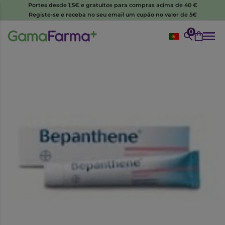
Portes desde 1,5€ e gratuitos para compras acima de 40 €
Registe-se e receba no seu email um cupão no valor de 5€
0