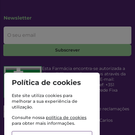
Newsletter
O seu email
Subscrever
Esta Farmácia encontra-se autorizada a
disponibilizar medicamentos através da
Internet, pelo Infarmed, I.P. E-mail:
Política de cookies
infarmed@infarmed.pt
| Telef: +351
217987100 (Chamada para Rede Fixa
Nacional)
Este site utiliza cookies para
melhorar a sua experiência de
utilização.
Esta Farmácia dispõe de livro de reclamações
eletrónico
Consulte nossa
política de cookies
Director Técnico e Proprietário: António Carlos
para obter mais informações.
Saraiva Cabral Costa