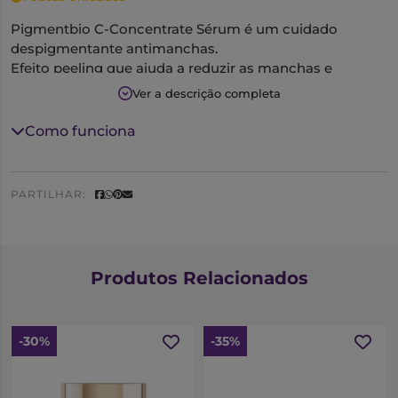
Pigmentbio C-Concentrate Sérum é um cuidado
despigmentante antimanchas.
Efeito peeling que ajuda a reduzir as manchas e
restaura sem agressão o brilho original da pele.
Ver a descrição completa
A sua composição combina os ativos AHA/BHA em alta
concentração com um vitamina C pura.
Como funciona
A vitamina E anti-oxidante protege a pele contra os
sinais visíveis de envelhecimento precoce.
Fórmula perfumada.
PARTILHAR:
Adequado para peles sensíveis.
Produtos Relacionados
-30%
-35%