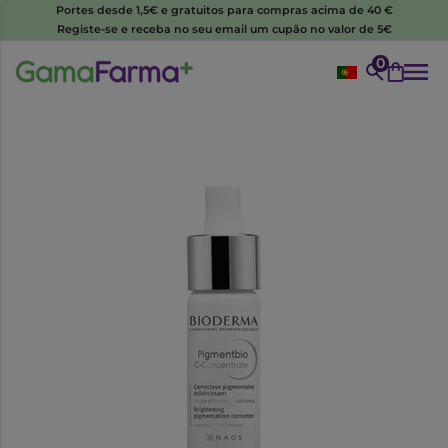
Portes desde 1,5€ e gratuitos para compras acima de 40 €
Registe-se e receba no seu email um cupão no valor de 5€
0