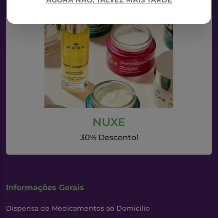
AGORA NÃO, TALVEZ MAIS TARDE
NUXE
30% Desconto!
Informações Gerais
Dispensa de Medicamentos ao Domicílio