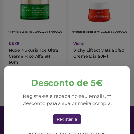
*Promoção válida de 01/08/2026 a 31/08/2026
*Promoção válida de 01/07/2026 a 30/09/2026
NUXE
Vichy
Nuxe Nuxuriance Ultra
Vichy Liftactiv B3 Spf50
Creme Rico Alfa 3R
Creme Dia 50Ml
50ml
48,31€
30,43€
69,02€
46,81€
Desconto de 5€
Adicionar ao Carrinho
Adicionar ao Carrinho
Registe-se e receba no seu email um
desconto para a sua primeira compra.
Registar já