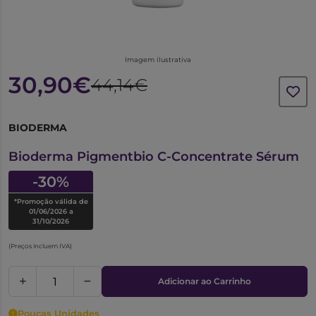
Imagem ilustrativa
30,90€
44,14€
BIODERMA
6284703
Bioderma Pigmentbio C-Concentrate Sérum
-30%
*Promoção válida de
01/06/2026 a
31/10/2026
(Preços incluem IVA)
Adicionar ao Carrinho
Poucas Unidades