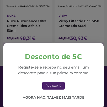
*Promoção válida de 01/08/2026 a 31/08/2026
*Promoção válida de 01/07/2026 a 30/09/2026
NUXE
Vichy
Nuxe Nuxuriance Ultra
Vichy Liftactiv B3 Spf50
Creme Rico Alfa 3R
Creme Dia 50Ml
50ml
48,31€
30,43€
69,02€
46,81€
Adicionar ao Carrinho
Adicionar ao Carrinho
Desconto de 5€
Registe-se e receba no seu email um
desconto para a sua primeira compra.
Registar já
AGORA NÃO, TALVEZ MAIS TARDE