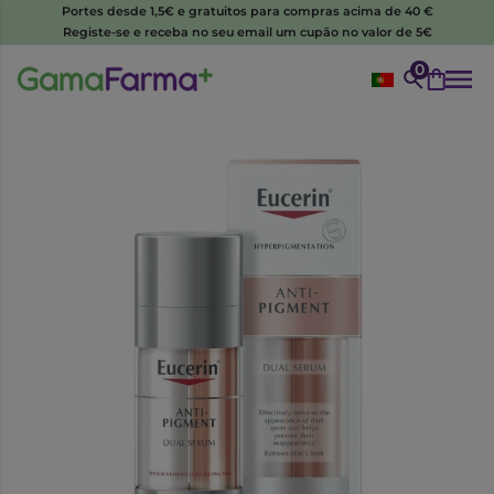
Portes desde 1,5€ e gratuitos para compras acima de 40 €
Registe-se e receba no seu email um cupão no valor de 5€
0