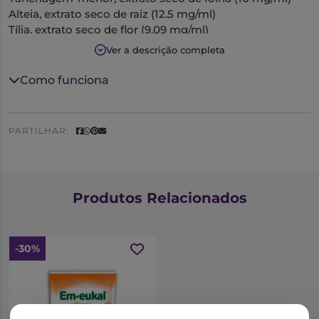
Alteia, extrato seco de raiz (12.5 mg/ml)
Tília, extrato seco de flor (9.09 mg/ml)
Ver a descrição completa
Como funciona
PARTILHAR:
Produtos Relacionados
-30%