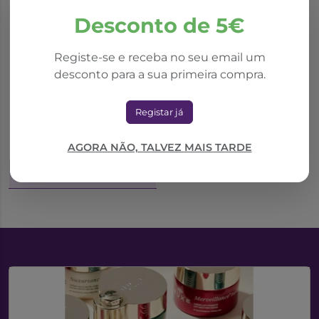
Desconto de 5€
*Promoção válida de 01/10/2025 a 31/08/2026
Registe-se e receba no seu email um
desconto para a sua primeira compra.
Em-Eukal Mel
Rebuçados C/Recheio
Registar já
Tosse 50g
3,37€
4,82€
AGORA NÃO, TALVEZ MAIS TARDE
Adicionar ao Carrinho