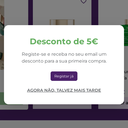
Desconto de 5€
Registe-se e receba no seu email um
desconto para a sua primeira compra.
NUXE
NUXE
Nuxe Nuxuriance Ultra
Nuxe Nuxur
Registar já
Creme Dia Alfa 3R
Sérum Alfa
50ml
AGORA NÃO, TALVEZ MAIS TARDE
71,42€
73,56€
Adicionar ao Carrinho
Adicionar 