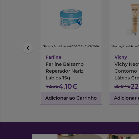
*Promoção válida de 01/10/2025 a 31/08/2026
*Promoção válida de 
Farline
Vichy
Farline Balsamo
Vichy Neo
Reparador Nariz
Contorno 
Labios 15g
Lábios Cr
4,10€
22
4,55€
35,04€
Adicionar ao Carrinho
Adicionar 