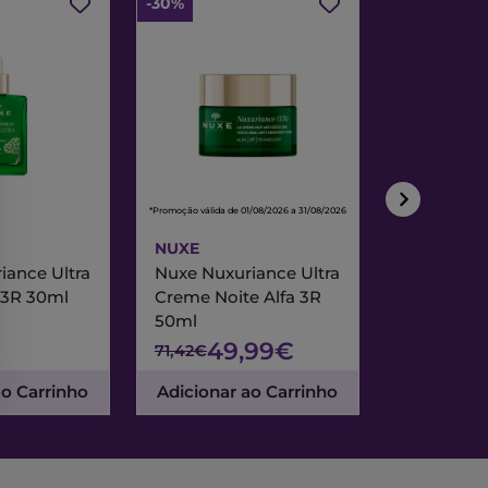
-30%
-30%
*Promoção válida de 01/08/2026 a 31/08/2026
*Promoção válida de
NUXE
NUXE
iance Ultra
Nuxe Nuxuriance Ultra
Nuxe Merve
 3R 30ml
Creme Noite Alfa 3R
Creme Exc
50ml
& Noite 7
49,99€
47
71,42€
67,95€
ao Carrinho
Adicionar ao Carrinho
Adicionar