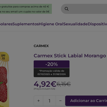
 e gratuitos para compras acima de 40 €
ba no seu email um cupão no valor de 5€
Solares
Suplementos
Higiene Oral
Sexualidade
Dispositi
CARMEX
6061085
Carmex Stick Labial Morango
-20%
*Promoção válida de
01/10/2025 a 31/08/2026
4,92€
6,15€
(Preços incluem IVA)
Adicionar ao Carr