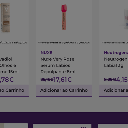
01/07/2026 a 30/09/2026
*Promoção válida de 01/08/2026 a 31/08/2026
*Promoção válida de 01
NUXE
Neutrogen
vadiol
Nuxe Very Rose
Neutrogena
Olhos e
Sérum Lábios
Labial 3g
eme 15ml
Repulpante 8ml
,78€
17,61€
4,1
25,15€
8,29€
ao Carrinho
Adicionar ao Carrinho
Adicionar 