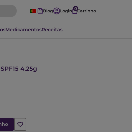
0
Blog
Login
Carrinho
vos
Medicamentos
Receitas
 SPF15 4,25g
inho