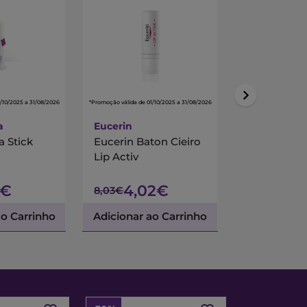
/10/2025 a 31/08/2026
*Promoção válida de 01/10/2025 a 31/08/2026
*Promoção válida de 01/
a
Eucerin
Farline
 Stick
Eucerin Baton Cieiro
Farline Ba
Lip Activ
Labial Spf1
5€
4,02€
2,53
8,03€
3,16€
ao Carrinho
Adicionar ao Carrinho
Adicionar a