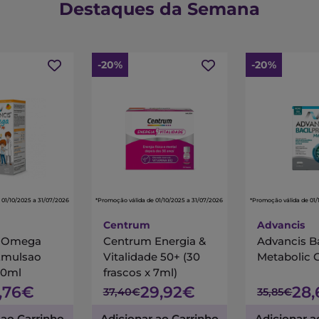
Destaques da Semana
-20%
-20%
 01/10/2025 a 31/07/2026
*Promoção válida de 01/10/2025 a 31/07/2026
*Promoção válida de 01/
Centrum
Advancis
s Omega
Centrum Energia &
Advancis B
Emulsao
Vitalidade 50+ (30
Metabolic 
00ml
frascos x 7ml)
7,76€
29,92€
28
37,40€
35,85€
 ao Carrinho
Adicionar ao Carrinho
Adicionar a