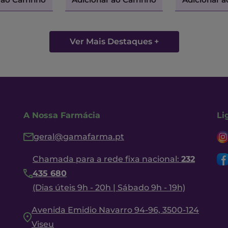
Ver Mais Destaques +
A Nossa Farmácia
Li
geral@gamafarma.pt
Chamada para a rede fixa nacional:
232
435 680
(Dias úteis 9h - 20h | Sábado 9h - 19h)
Avenida Emidio Navarro 94-96, 3500-124
Viseu