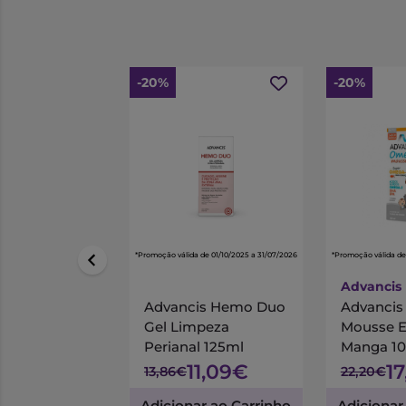
-20%
-20%
*Promoção válida de 01/10/2025 a 31/07/2026
*Promoção válida de
Advancis
Advancis Hemo Duo
Advanci
Gel Limpeza
Mousse 
Perianal 125ml
Manga 1
11,09€
1
13,86€
22,20€
Adicionar ao Carrinho
Adicionar