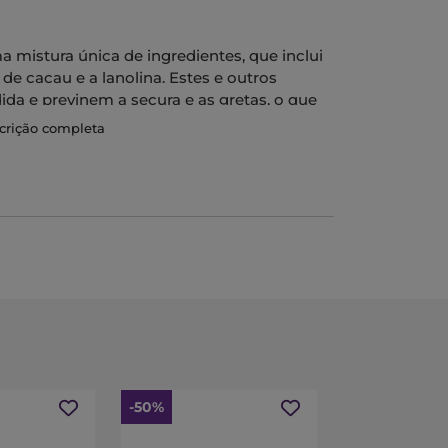
mistura única de ingredientes, que inclui
e cacau e a lanolina. Estes e outros
da e previnem a secura e as gretas, o que
s.
scrição completa
refrescante e ajudam a reduzir a irritação
rmite ter um aspecto saudável.
-50%
-20%