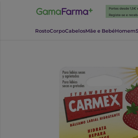
Portes desde 1,5€
Registe-se e rece
Rosto
Corpo
Cabelos
Mãe e Bebé
Homem