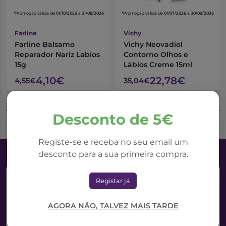
*Promoção válida de 01/10/2025 a 31/08/2026
*Promoção válida de 01/07/2026 a 30/09/2026
Farline
Vichy
Farline Balsamo
Vichy Neovadiol
Reparador Nariz Labios
Contorno Olhos e
15g
Lábios Creme 15ml
4,10€
22,78€
4,55€
35,04€
Adicionar ao Carrinho
Adicionar ao Carrinho
Desconto de 5€
Registe-se e receba no seu email um
desconto para a sua primeira compra.
Registar já
AGORA NÃO, TALVEZ MAIS TARDE