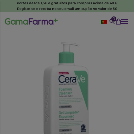
Portes desde 1,5€ e gratuitos para compras acima de 40 €
Registe-se e receba no seu email um cupão no valor de 5€
0