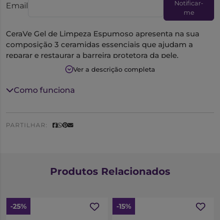
Notificar-
Email
me
CeraVe Gel de Limpeza Espumoso apresenta na sua
composição 3 ceramidas essenciais que ajudam a
reparar e restaurar a barreira protetora da pele.
Com niacinamida e ácido hialurónico permite acalmar
Ver a descrição completa
a pele.
Tem uma ação espumosa que ajuda a limpar e
Como funciona
refrescar em profundidade.
Sem perfume.
Não comedogénico.
PARTILHAR:
Produtos Relacionados
-25%
-15%