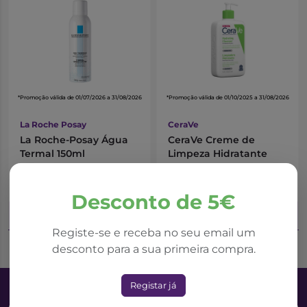
*Promoção válida de 01/07/2026 a 31/08/2026
*Promoção válida de 01/10/2025 a 31/08/2026
La Roche Posay
CeraVe
La Roche-Posay Água
CeraVe Creme de
Termal 150ml
Limpeza Hidratante
1000ml
9,83€
18,42€
13,11€
21,67€
Desconto de 5€
Adicionar ao Carrinho
Adicionar ao Carrinho
Registe-se e receba no seu email um
desconto para a sua primeira compra.
Registar já