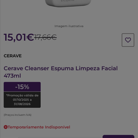
Imagem ilustrativa
15,01€
17,66€
CERAVE
6031880
Cerave Cleanser Espuma Limpeza Facial
473ml
-15%
*Promoção válida de
01/10/2025 a
31/08/2026
(Preços incluem IVA)
Temporariamente Indisponível