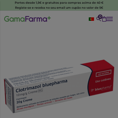
Portes desde 1,5€ e gratuitos para compras acima de 40 €
Registe-se e receba no seu email um cupão no valor de 5€
0