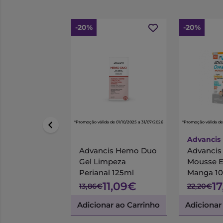
-20%
-20%
*Promoção válida de 01/10/2025 a 31/07/2026
*Promoção válida de
Advancis
Advancis Hemo Duo
Advanci
Gel Limpeza
Mousse 
Perianal 125ml
Manga 1
11,09€
1
13,86€
22,20€
Adicionar ao Carrinho
Adicionar