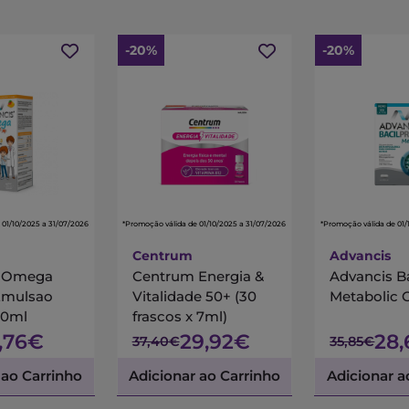
-20%
-20%
 01/10/2025 a 31/07/2026
*Promoção válida de 01/10/2025 a 31/07/2026
*Promoção válida de 01/
Centrum
Advancis
s Omega
Centrum Energia &
Advancis B
Emulsao
Vitalidade 50+ (30
Metabolic 
00ml
frascos x 7ml)
7,76€
29,92€
28
37,40€
35,85€
 ao Carrinho
Adicionar ao Carrinho
Adicionar a