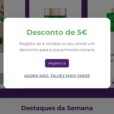
Desconto de 5€
Registe-se e receba no seu email um
NUXE
NUXE
desconto para a sua primeira compra.
Nuxe Nuxuriance Ultra
Nuxe Nuxur
Creme Dia Alfa 3R
Sérum Alfa
Registar já
50ml
71,42€
73,56€
AGORA NÃO, TALVEZ MAIS TARDE
Adicionar ao Carrinho
Adicionar 
Destaques da Semana