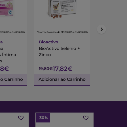
/10/2025 a 31/08/2026
*Promoção válida de 01/10/2025 a 31/08/2026
*Promoção válida de 01/
ma
Bioactivo
Farline
ma
BioActivo Selénio +
Farline Om
s Íntima
Zinco
Caps X60
s
58€
17,82€
8,6
19,80€
11,50€
ao Carrinho
Adicionar ao Carrinho
Adicionar a
-30%
-30%