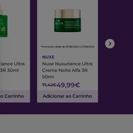
*Promoção válida de 01/08/2026 a 31/08/2026
*Promoção válida de
NUXE
NUXE
iance Ultra
Nuxe Nuxuriance Ultra
Nuxe Merve
 3R 30ml
Creme Noite Alfa 3R
Creme Exc
50ml
& Noite 7
49,99€
47
71,42€
67,95€
ao Carrinho
Adicionar ao Carrinho
Adicionar