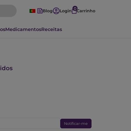
0
Blog
Login
Carrinho
vos
Medicamentos
Receitas
idos
Notificar-me