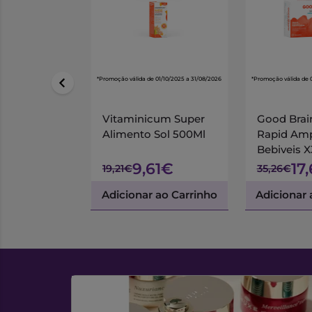
*Promoção válida de 01/10/2025 a 31/08/2026
*Promoção válida de 
Vitaminicum Super
Good Brai
Alimento Sol 500Ml
Rapid Am
Bebiveis 
9,61€
17
19,21€
35,26€
Adicionar ao Carrinho
Adicionar 