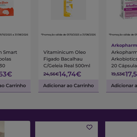
01/10/2025 a 31/08/2026
*Promoção válida de 01/10/2025 a 31/08/2026
*Promoção válida de 01
Arkophar
n Smart
Vitaminicum Oleo
Arkophar
polas
Figado Bacalhau
Arkobiotic
X30
C/Geleia Real 500ml
20 Cápsula
,63€
14,74€
17,
24,56€
19,53€
ao Carrinho
Adicionar ao Carrinho
Adicionar 