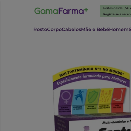
Portes desde 1,5€
Registe-se e rece
Rosto
Corpo
Cabelos
Mãe e Bebé
Homem