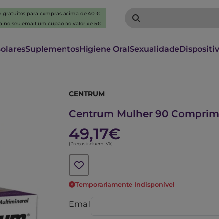
 e gratuitos para compras acima de 40 €
ba no seu email um cupão no valor de 5€
Solares
Suplementos
Higiene Oral
Sexualidade
Dispositi
CENTRUM
7394262
Centrum Mulher 90 Comprim
49,17€
(Preços incluem IVA)
Temporariamente Indisponível
Email