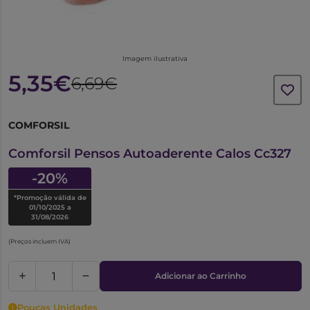
Imagem ilustrativa
5,35€
6,69€
COMFORSIL
6214171
Comforsil Pensos Autoaderente Calos Cc327
-20%
*Promoção válida de
01/10/2025 a
31/08/2026
(Preços incluem IVA)
Adicionar ao Carrinho
Poucas Unidades