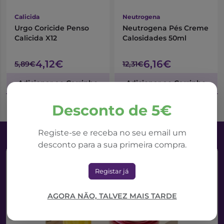
Calicida
Neutrogena
Urgo Coricide Penso
Neutrogena Pés Creme
Calicida X12
Calosidades 50ml
4,12€
6,16€
5,89€
12,31€
Adicionar ao Carrinho
Adicionar ao Carrinho
Desconto de 5€
Registe-se e receba no seu email um
desconto para a sua primeira compra.
Registar já
AGORA NÃO, TALVEZ MAIS TARDE