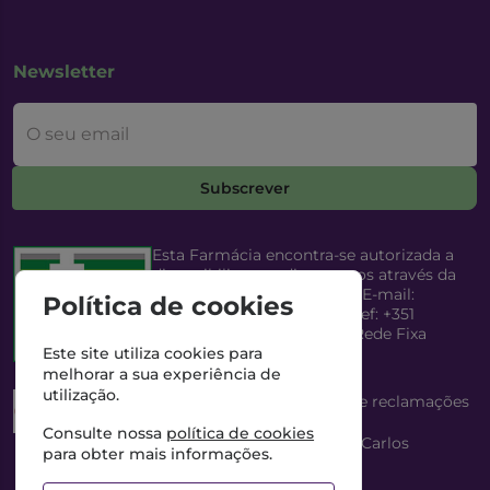
Newsletter
O seu email
Subscrever
Esta Farmácia encontra-se autorizada a
disponibilizar medicamentos através da
Internet, pelo Infarmed, I.P. E-mail:
Política de cookies
infarmed@infarmed.pt
| Telef: +351
217987100 (Chamada para Rede Fixa
Nacional)
Este site utiliza cookies para
melhorar a sua experiência de
utilização.
Esta Farmácia dispõe de livro de reclamações
eletrónico
Consulte nossa
política de cookies
Director Técnico e Proprietário: António Carlos
para obter mais informações.
Saraiva Cabral Costa