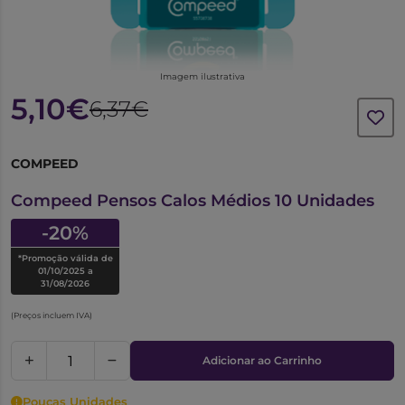
Imagem ilustrativa
5,10€
6,37€
COMPEED
6747469
Compeed Pensos Calos Médios 10 Unidades
-20%
*Promoção válida de
01/10/2025 a
31/08/2026
(Preços incluem IVA)
Adicionar ao Carrinho
Poucas Unidades