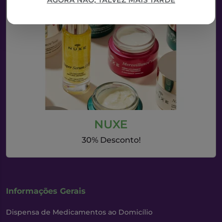
AGORA NÃO, TALVEZ MAIS TARDE
NUXE
30% Desconto!
Informações Gerais
Dispensa de Medicamentos ao Domicílio