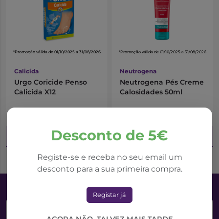
lesada. Os pensos Compeed contêm um gel especial
que ajuda a aliviar a dor e a remover a calosidade. Para
efeitos mais eficazes, evitar usar sapatos apertados ou
que causem desconforto.
*Promoção válida de 01/10/2025 a 31/08/2026
*Promoção válida de 01/10/2025 a 31/08/2026
Como Utilizar
Calicida
Neutrogena
Retirar um penso por cada lesão que existir e aplicá-lo
Urgo Coricide Penso
Neutrogena Pés Creme
sobre a mesma. A sensação de alívio é imediata.
Calicida X12
Calosidades 50ml
4,12€
6,16€
5,89€
12,31€
Desconto de 5€
Adicionar ao Carrinho
Adicionar ao Carrinho
Registe-se e receba no seu email um
desconto para a sua primeira compra.
Registar já