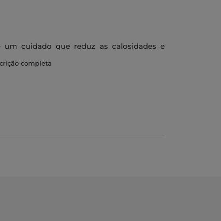
 um cuidado que reduz as calosidades e
os suaves e macios.
scrição completa