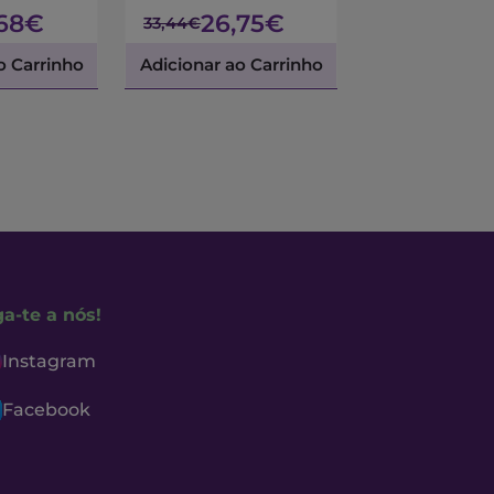
,68€
26,75€
45,
33,44€
53,45€
o Carrinho
Adicionar ao Carrinho
Adicionar ao 
ga-te a nós!
Instagram
Facebook