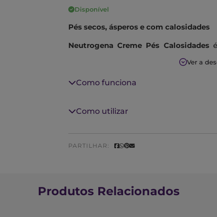
Disponível
Pés secos, ásperos e com calosidades
Neutrogena Creme Pés Calosidades
é
hidrata intensamente os pés, deixando-
Ver a de
O creme é rapidamente absorvido.
Como funciona
Como utilizar
PARTILHAR:
Produtos Relacionados