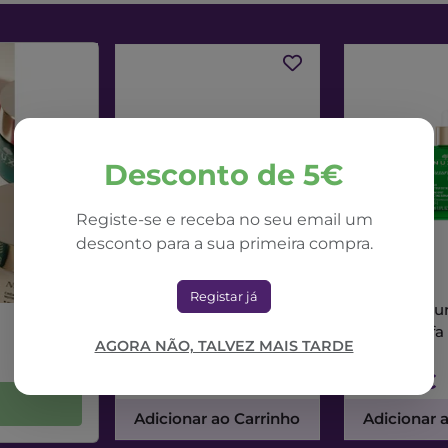
Desconto de 5€
Registe-se e receba no seu email um
desconto para a sua primeira compra.
NUXE
NUXE
Registar já
Nuxe Nuxuriance Ultra
Nuxe Nuxur
Creme Dia Alfa 3R
Sérum Alfa
AGORA NÃO, TALVEZ MAIS TARDE
50ml
71,42€
73,56€
Adicionar ao Carrinho
Adicionar 