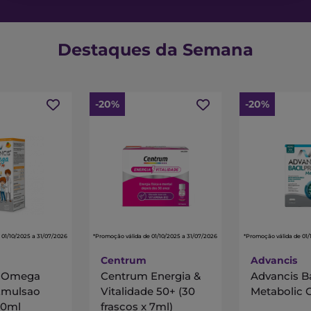
Destaques da Semana
-20%
-20%
 01/10/2025 a 31/07/2026
*Promoção válida de 01/10/2025 a 31/07/2026
*Promoção válida de 01/
Centrum
Advancis
s Omega
Centrum Energia &
Advancis B
Emulsao
Vitalidade 50+ (30
Metabolic 
00ml
frascos x 7ml)