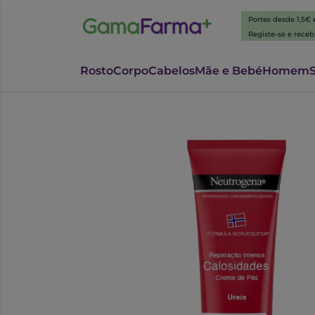
Portes desde 1,5€
Registe-se e rece
Rosto
Corpo
Cabelos
Mãe e Bebé
Homem