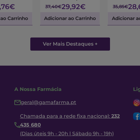
7,76€
29,92€
28
37,40€
35,85€
 ao Carrinho
Adicionar ao Carrinho
Adicionar a
Ver Mais Destaques +
A Nossa Farmácia
Li
geral@gamafarma.pt
Chamada para a rede fixa nacional:
232
435 680
(Dias úteis 9h - 20h | Sábado 9h - 19h)