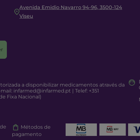
Avenida Emidio Navarro 94-96, 3500-124
Viseu
r
torizada a disponibilizar medicamentos através da
-mail:
infarmed@infarmed.pt
| Telef: +351
e Fixa Nacional)
 de
Métodos de
pagamento