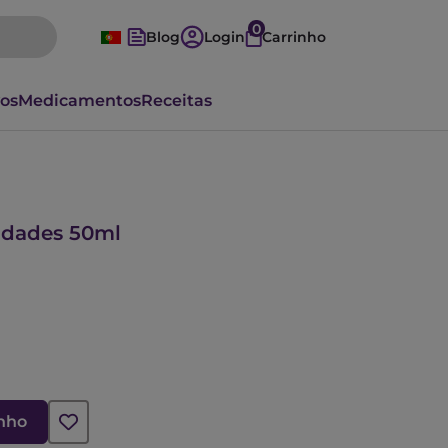
0
Blog
Login
Carrinho
vos
Medicamentos
Receitas
idades 50ml
inho