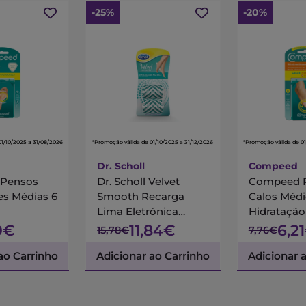
-25%
-20%
01/10/2025 a 31/08/2026
*Promoção válida de 01/10/2025 a 31/12/2026
*Promoção válida de 01
Dr. Scholl
Compeed
Pensos
Dr. Scholl Velvet
Compeed 
es Médias 6
Smooth Recarga
Calos Médi
Lima Eletrónica
Hidratação
Esfoliante
0€
11,84€
6,2
15,78€
7,76€
ao Carrinho
Adicionar ao Carrinho
Adicionar 