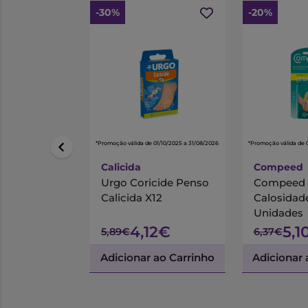
-30%
-20%
*Promoção válida de 01/10/2025 a 31/08/2026
*Promoção válida de 
Calicida
Compeed
Urgo Coricide Penso
Compeed 
Calicida X12
Calosidad
Unidades
4,12€
5,1
5,89€
6,37€
Adicionar ao Carrinho
Adicionar 