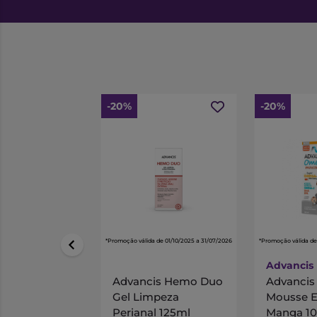
-20%
-20%
*Promoção válida de 01/10/2025 a 31/07/2026
*Promoção válida de
Advancis
Advancis Hemo Duo
Advanci
Gel Limpeza
Mousse 
Perianal 125ml
Manga 1