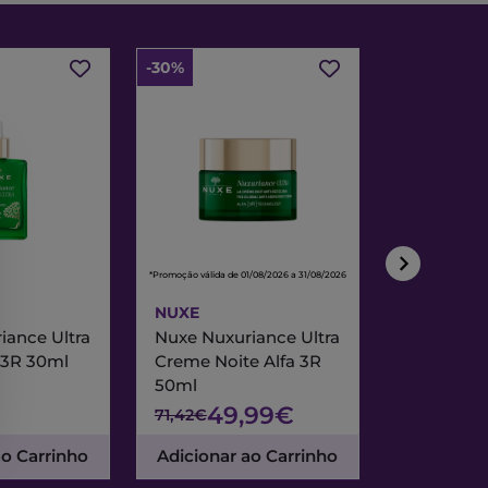
-30%
-30%
*Promoção válida de 01/08/2026 a 31/08/2026
*Promoção válida de
NUXE
NUXE
iance Ultra
Nuxe Nuxuriance Ultra
Nuxe Merve
 3R 30ml
Creme Noite Alfa 3R
Creme Exc
50ml
& Noite 7
49,99€
47
71,42€
67,95€
ao Carrinho
Adicionar ao Carrinho
Adicionar