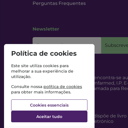
Perguntas Frequentes
Newsletter
O seu email
Subscreve
Política de cookies
Este site utiliza cookies para
melhorar a sua experiência de
utilização.
Esta Farmácia encontra-se au
Internet, pelo Infarmed, I.P. E
Consulte nossa
política de cookies
217987100 (Chamada para Red
para obter mais informações.
Cookies essenciais
Esta Farmácia dispõe de livro
Aceitar tudo
reclamações eletrónico