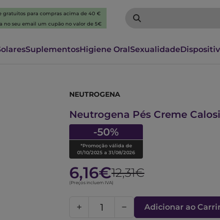
 e gratuitos para compras acima de 40 €
ba no seu email um cupão no valor de 5€
Solares
Suplementos
Higiene Oral
Sexualidade
Dispositi
NEUTROGENA
6572644
Neutrogena Pés Creme Calos
-50%
*Promoção válida de
01/10/2025 a 31/08/2026
6,16€
12,31€
(Preços incluem IVA)
Adicionar ao Carr