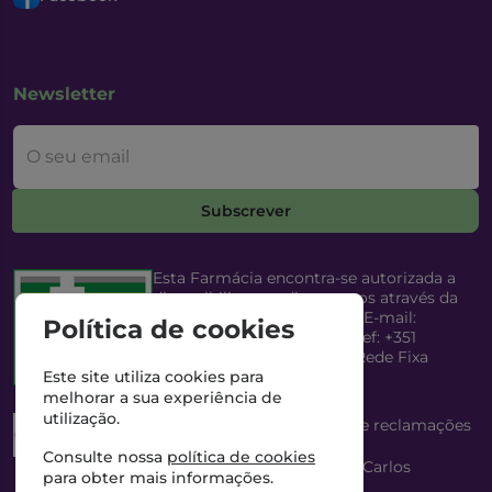
Newsletter
O seu email
Subscrever
Esta Farmácia encontra-se autorizada a
disponibilizar medicamentos através da
Internet, pelo Infarmed, I.P. E-mail:
Política de cookies
infarmed@infarmed.pt
| Telef: +351
217987100 (Chamada para Rede Fixa
Nacional)
Este site utiliza cookies para
melhorar a sua experiência de
utilização.
Esta Farmácia dispõe de livro de reclamações
eletrónico
Consulte nossa
política de cookies
Director Técnico e Proprietário: António Carlos
para obter mais informações.
Saraiva Cabral Costa