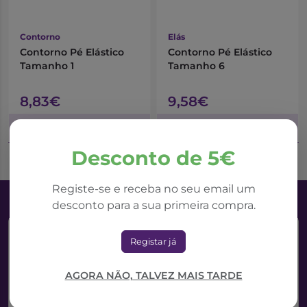
Contorno
Elás
Contorno Pé Elástico
Contorno Pé Elástico
Tamanho 1
Tamanho 6
8,83€
9,58€
Adicionar ao Carrinho
Adicionar ao Carrinho
Desconto de 5€
Registe-se e receba no seu email um
desconto para a sua primeira compra.
Registar já
AGORA NÃO, TALVEZ MAIS TARDE