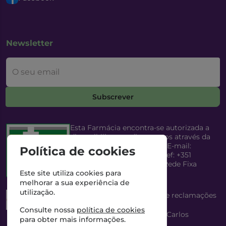
Newsletter
O seu email
Subscrever
Esta Farmácia encontra-se autorizada a
disponibilizar medicamentos através da
Internet, pelo Infarmed, I.P. E-mail:
Política de cookies
infarmed@infarmed.pt
| Telef: +351
217987100 (Chamada para Rede Fixa
Nacional)
Este site utiliza cookies para
melhorar a sua experiência de
utilização.
Esta Farmácia dispõe de livro de reclamações
eletrónico
Consulte nossa
política de cookies
Director Técnico e Proprietário: António Carlos
para obter mais informações.
Saraiva Cabral Costa