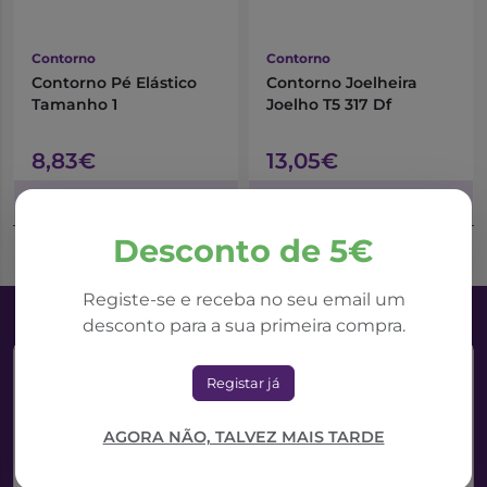
Contorno
Contorno
Contorno Pé Elástico
Contorno Joelheira
Tamanho 1
Joelho T5 317 Df
8,83€
13,05€
Adicionar ao Carrinho
Adicionar ao Carrinho
Desconto de 5€
Registe-se e receba no seu email um
desconto para a sua primeira compra.
Registar já
AGORA NÃO, TALVEZ MAIS TARDE