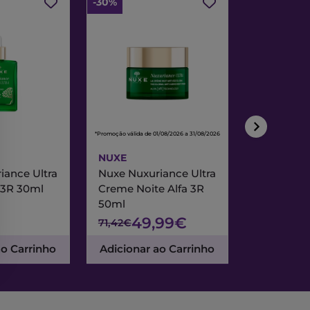
-30%
-30%
*Promoção válida de 01/08/2026 a 31/08/2026
*Promoção válida de
NUXE
NUXE
iance Ultra
Nuxe Nuxuriance Ultra
Nuxe Merve
 3R 30ml
Creme Noite Alfa 3R
Creme Exc
50ml
& Noite 7
49,99€
47
71,42€
67,95€
ao Carrinho
Adicionar ao Carrinho
Adicionar