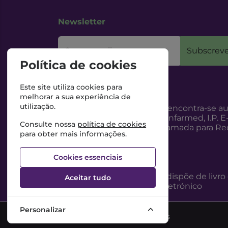
Newsletter
O seu email
Subscreve
Política de cookies
Este site utiliza cookies para
melhorar a sua experiência de
utilização.
Esta Farmácia encontra-se au
Internet, pelo Infarmed, I.P. E
Consulte nossa
política de cookies
217987100 (Chamada para Red
para obter mais informações.
Cookies essenciais
Esta Farmácia dispõe de livro
Aceitar tudo
reclamações eletrónico
Personalizar
©2026 Todos os direitos reservados