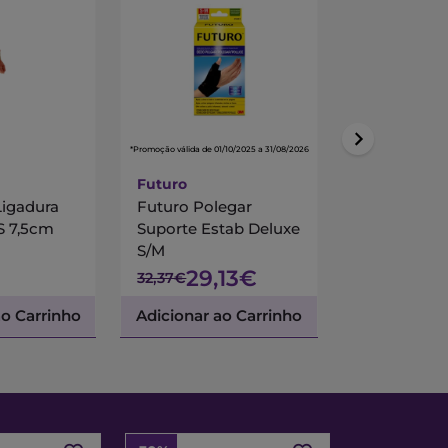
*Promoção válida de 01/10/2025 a 31/08/2026
Futuro
Contorno
igadura
Futuro Polegar
Contorno 
Pulso 204 S 7,5cm
Suporte Estab Deluxe
ElÃ¡stico 
S/M
29,13€
8,83€
32,37€
ao Carrinho
Adicionar ao Carrinho
Adicionar a