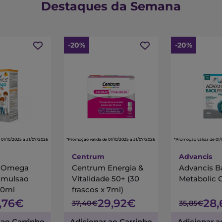
Destaques da Semana
-20%
-20%
 01/10/2025 a 31/07/2026
*Promoção válida de 01/10/2025 a 31/07/2026
*Promoção válida de 01/
Centrum
Advancis
s Omega
Centrum Energia &
Advancis B
Emulsao
Vitalidade 50+ (30
Metabolic 
00ml
frascos x 7ml)
7,76€
29,92€
28
37,40€
35,85€
 ao Carrinho
Adicionar ao Carrinho
Adicionar a