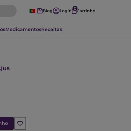
0
Blog
Login
Carrinho
vos
Medicamentos
Receitas
Ajus
inho