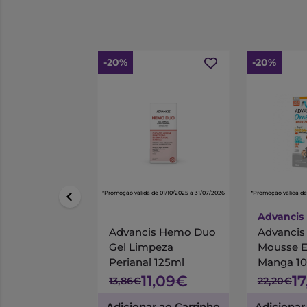
-20%
-20%
*Promoção válida de 01/10/2025 a 31/07/2026
*Promoção válida de
Advancis
Advancis Hemo Duo
Advanci
Gel Limpeza
Mousse 
Perianal 125ml
Manga 1
11,09€
1
13,86€
22,20€
Adicionar ao Carrinho
Adicionar