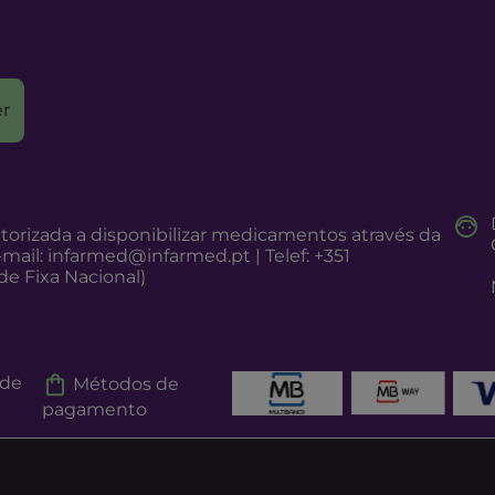
r
torizada a disponibilizar medicamentos através da
-mail:
infarmed@infarmed.pt
| Telef: +351
e Fixa Nacional)
 de
Métodos de
pagamento