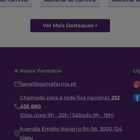
Ver Mais Destaques +
A Nossa Farmácia
Li
geral@gamafarma.pt
Chamada para a rede fixa nacional:
232
435 680
(Dias úteis 9h - 20h | Sábado 9h - 19h)
Avenida Emidio Navarro 94-96, 3500-124
Viseu