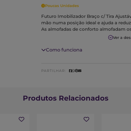
Poucas Unidades
Futuro Imobilizador Braço c/ Tira Ajustá
mão numa posição ideal e ajuda a reduzi
As almofadas de conforto almofadam os
É feito de materiais leves e respiráveis.
Ver a de
Pode ser usado em qualquer braço.
Como funciona
PARTILHAR:
Produtos Relacionados