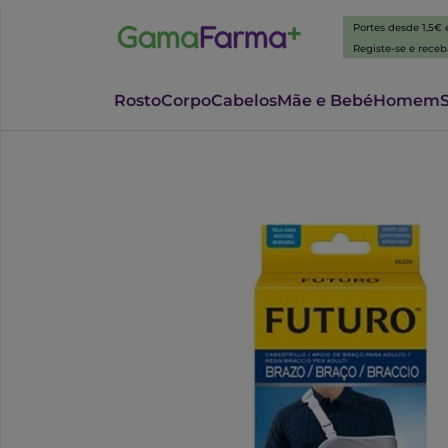
Portes desde 1,5€
Registe-se e rece
Rosto
Corpo
Cabelos
Mãe e Bebé
Homem