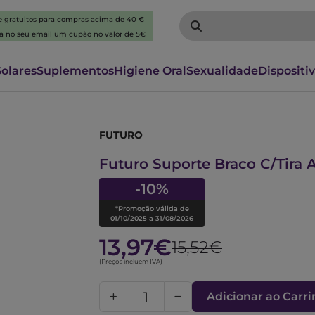
 e gratuitos para compras acima de 40 €
ba no seu email um cupão no valor de 5€
Solares
Suplementos
Higiene Oral
Sexualidade
Dispositi
FUTURO
6298786
Futuro Suporte Braco C/Tira 
-10%
*Promoção válida de
01/10/2025 a 31/08/2026
13,97€
15,52€
(Preços incluem IVA)
Adicionar ao Carr