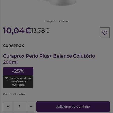
Imagem ilustrativa
10,04€
13,38€
CURAPROX
6272104
Curaprox Perio Plus+ Balance Colutório
200ml
-25%
*Promoção válida de
01/10/2025 a
31/12/2026
(Preços incluem IVA)
Adicionar ao Carrinho