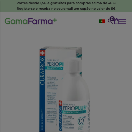
Portes desde 1,5€ e gratuitos para compras acima de 40 €
Registe-se e receba no seu email um cupão no valor de 5€
0