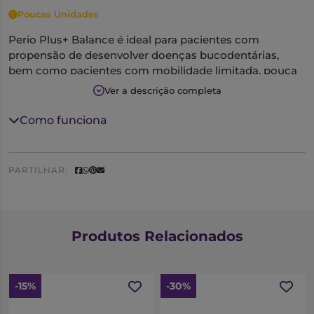
Poucas Unidades
Perio Plus+ Balance é ideal para pacientes com
propensão de desenvolver doenças bucodentárias,
bem como pacientes com mobilidade limitada, pouca
agilidade ou que tenham sido submetidos a
Ver a descrição completa
tratamentos ortodônticos. Este colutório foi concebido
para uma manutenção prolongada da cavidade oral,
Como funciona
oferecendo uma proteção superior contra patologias
associadas a cáries dentárias, gengivites e periodontite.
PARTILHAR:
Bocheche com 10 mL não diluídos durante 60
segundos, de manhã e à noite, até 6 meses.
Produtos Relacionados
-15%
-30%