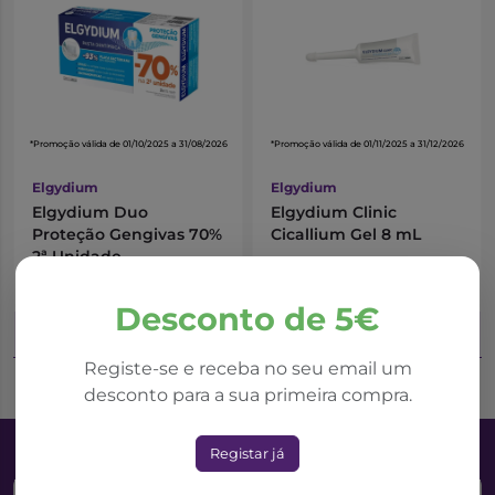
*Promoção válida de 01/10/2025 a 31/08/2026
*Promoção válida de 01/11/2025 a 31/12/2026
Elgydium
Elgydium
Elgydium Duo
Elgydium Clinic
Proteção Gengivas 70%
Cicallium Gel 8 mL
2ª Unidade
9,55€
9,70€
11,24€
13,86€
Desconto de 5€
Adicionar ao Carrinho
Adicionar ao Carrinho
Registe-se e receba no seu email um
desconto para a sua primeira compra.
Registar já