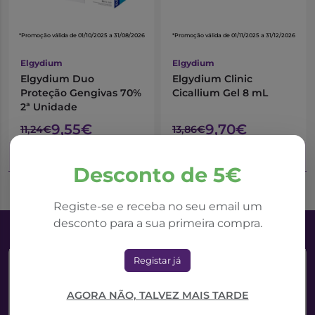
*Promoção válida de 01/10/2025 a 31/08/2026
*Promoção válida de 01/11/2025 a 31/12/2026
Elgydium
Elgydium
Elgydium Duo
Elgydium Clinic
Proteção Gengivas 70%
Cicallium Gel 8 mL
2ª Unidade
9,55€
9,70€
11,24€
13,86€
Adicionar ao Carrinho
Adicionar ao Carrinho
Desconto de 5€
Registe-se e receba no seu email um
desconto para a sua primeira compra.
Registar já
AGORA NÃO, TALVEZ MAIS TARDE