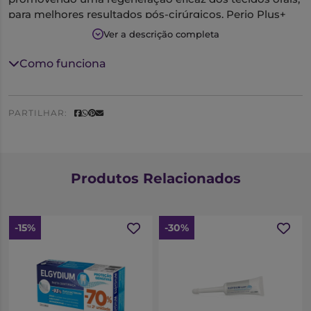
para melhores resultados pós-cirúrgicos. Perio Plus+
Regenerate ajuda a diminuir o período de recuperação.
Ver a descrição completa
Como funciona
PARTILHAR:
Produtos Relacionados
-15%
-30%