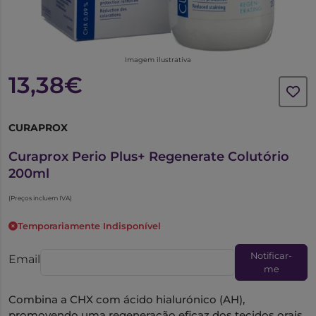
Imagem ilustrativa
13,38€
CURAPROX
6326496
Curaprox Perio Plus+ Regenerate Colutório
200ml
(Preços incluem IVA)
Temporariamente Indisponível
Notificar-
Email
me
Combina a CHX com ácido hialurónico (AH),
promovendo uma regeneração eficaz dos tecidos orais,