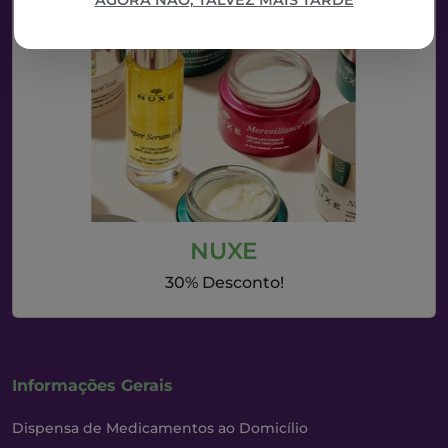
AGORA NÃO, TALVEZ MAIS TARDE
NUXE
30% Desconto!
Informações Gerais
Dispensa de Medicamentos ao Domicílio