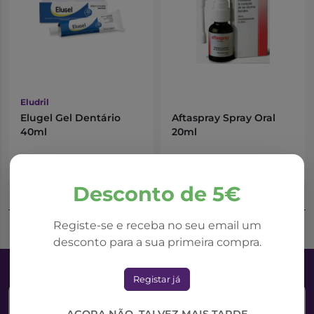
Eludril
Elugel Gel Dentário
Aftaspray Spray Oral
40ml
20ml
11,24€
13,64€
Desconto de 5€
Adicionar ao Carrinho
Adicionar ao Carrinho
Registe-se e receba no seu email um
desconto para a sua primeira compra.
Registar já