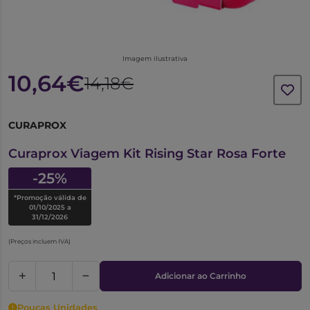
Imagem ilustrativa
10,64€
14,18€
CURAPROX
6604603
Curaprox Viagem Kit Rising Star Rosa Forte
-25%
*Promoção válida de
01/10/2025 a
31/12/2026
(Preços incluem IVA)
Adicionar ao Carrinho
Poucas Unidades