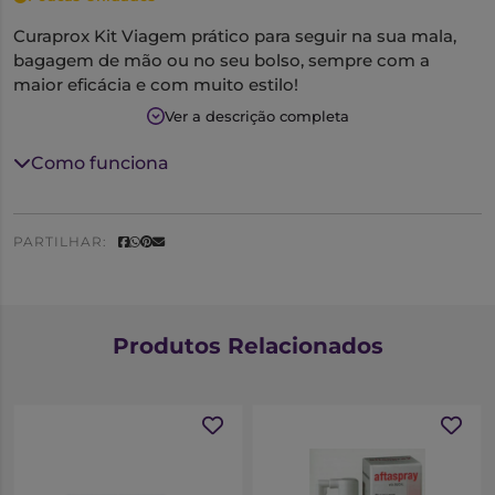
Curaprox Kit Viagem prático para seguir na sua mala,
bagagem de mão ou no seu bolso, sempre com a
maior eficácia e com muito estilo!
Ver a descrição completa
Contém:
Como funciona
Uma Escova Curaprox 5460 Ultra Soft.
Um Escovilhão Interdental
PARTILHAR:
Uma pasta de dentes Be You: uma pasta de dentes de
toranja suculenta e bergamota revitalizante, numa
cama de hortelã-pimenta e mentol
Estojo: Coral
Produtos Relacionados