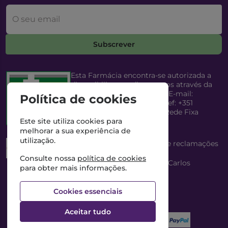
O seu email
Subscrever
Esta Farmácia encontra-se autorizada a
disponibilizar medicamentos através da
Internet, pelo Infarmed, I.P. E-mail:
Política de cookies
infarmed@infarmed.pt
| Telef: +351
217987100 (Chamada para Rede Fixa
Nacional)
Este site utiliza cookies para
melhorar a sua experiência de
utilização.
Esta Farmácia dispõe de livro de reclamações
eletrónico
Consulte nossa
política de cookies
Director Técnico e Proprietário: António Carlos
para obter mais informações.
Saraiva Cabral Costa
NIPC: 507218906 | Farmácia Gama, Lda.
Cookies essenciais
Aceitar tudo