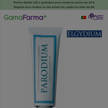
Portes desde 1,5€ e gratuitos para compras acima de 40 €
Registe-se e receba no seu email um cupão no valor de 5€
0