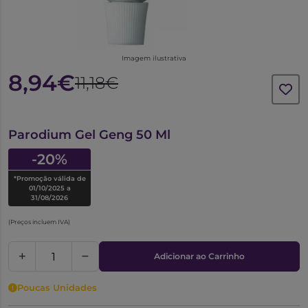
Imagem ilustrativa
8,94€
11,18€
6656959
Parodium Gel Geng 50 Ml
-20%
*Promoção válida de
01/10/2025 a
31/08/2026
(Preços incluem IVA)
Adicionar ao Carrinho
Poucas Unidades