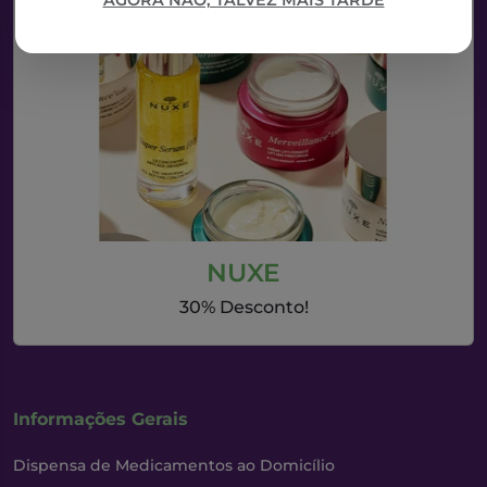
AGORA NÃO, TALVEZ MAIS TARDE
NUXE
30% Desconto!
Informações Gerais
Dispensa de Medicamentos ao Domicílio