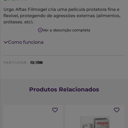
Urgo Aftas Filmogel cria uma película protetora fina e
flexível, protegendo de agressões externas (alimentos,
próteses, etc).
Alivia a dor de forma rápida favorecendo a cicatrização
Ver a descrição completa
das aftas e pequenas feridas.
A película é resistente à água e alimentos durante 4
Como funciona
horas.
PARTILHAR:
Produtos Relacionados