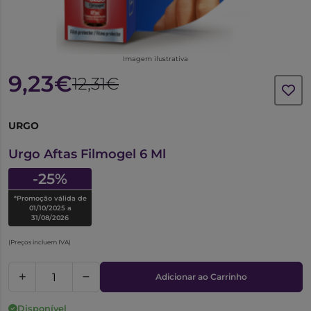
Imagem ilustrativa
9,23€
12,31€
URGO
6412841
Urgo Aftas Filmogel 6 Ml
-25%
*Promoção válida de
01/10/2025 a
31/08/2026
(Preços incluem IVA)
Adicionar ao Carrinho
Disponível