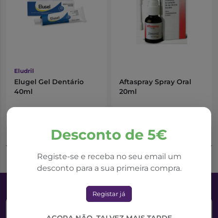
Eludril
Elugel Gel Dentário
Aftaspray Spray Oral
40ml
20ml
11,24€
13,64€
Desconto de 5€
Adicionar ao Carrinho
Adicionar ao Carrinho
Registe-se e receba no seu email um
desconto para a sua primeira compra.
Registar já