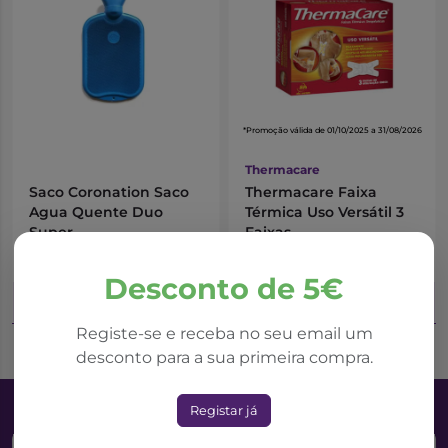
*Promoção válida de 01/10/2025 a 31/08/2026
Thermacare
Saco Coronation Saco
Thermacare Faixa
Agua Quente Duo
Térmica Uso Versátil 3
Super
Faixas
8,29€
10,84€
14,45€
Desconto de 5€
Adicionar ao Carrinho
Adicionar ao Carrinho
Registe-se e receba no seu email um
desconto para a sua primeira compra.
Registar já