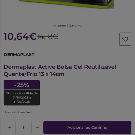
Imagem ilustrativa
10,64€
14,18€
DERMAPLAST
6265934
Dermaplast Active Bolsa Gel Reutilizável
Quente/Frio 13 x 14cm
-25%
*Promoção válida de
01/10/2025 a
31/08/2026
(Preços incluem IVA)
Adicionar ao Carrinho