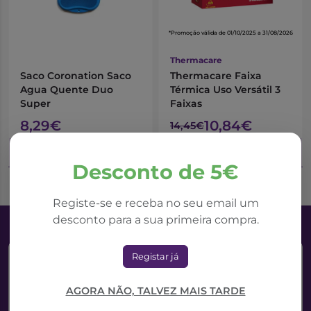
Se tem 55 anos ou mais, utilize ThermaCare® sobre
uma camada de roupa e não directamente sobre a
pele.
*Promoção válida de 01/10/2025 a 31/08/2026
3. Para maior eficácia, recomendamos que utilize
Thermacare
ThermaCare® durante 8 horas.
Saco Coronation Saco
Thermacare Faixa
Agua Quente Duo
Térmica Uso Versátil 3
Super
Faixas
8,29€
10,84€
14,45€
Adicionar ao Carrinho
Adicionar ao Carrinho
Desconto de 5€
Registe-se e receba no seu email um
desconto para a sua primeira compra.
Registar já
AGORA NÃO, TALVEZ MAIS TARDE