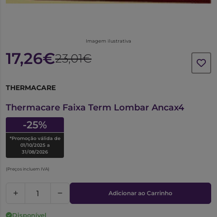
Imagem ilustrativa
17,26€
23,01€
THERMACARE
6294736
Thermacare Faixa Term Lombar Ancax4
-25%
*Promoção válida de
01/10/2025 a
31/08/2026
(Preços incluem IVA)
Adicionar ao Carrinho
Disponível