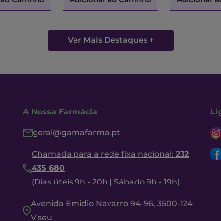
Ver Mais Destaques +
A Nossa Farmácia
Li
geral@gamafarma.pt
Chamada para a rede fixa nacional:
232
435 680
(Dias úteis 9h - 20h | Sábado 9h - 19h)
Avenida Emidio Navarro 94-96, 3500-124
Viseu