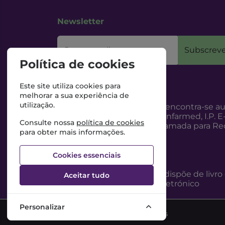
Newsletter
O seu email
Subscreve
Política de cookies
Este site utiliza cookies para
melhorar a sua experiência de
utilização.
Esta Farmácia encontra-se au
Internet, pelo Infarmed, I.P. E
Consulte nossa
política de cookies
217987100 (Chamada para Red
para obter mais informações.
Cookies essenciais
Esta Farmácia dispõe de livro
Aceitar tudo
reclamações eletrónico
Personalizar
©2026 Todos os direitos reservados