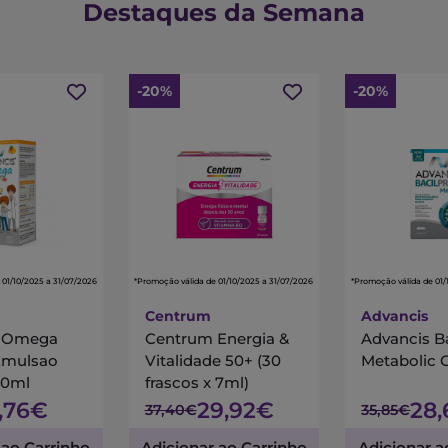
Destaques da Semana
-20%
-20%
 01/10/2025 a 31/07/2026
*Promoção válida de 01/10/2025 a 31/07/2026
*Promoção válida de 01/
Centrum
Advancis
s Omega
Centrum Energia &
Advancis B
Emulsao
Vitalidade 50+ (30
Metabolic 
00ml
frascos x 7ml)
7,76€
29,92€
28
37,40€
35,85€
 ao Carrinho
Adicionar ao Carrinho
Adicionar a