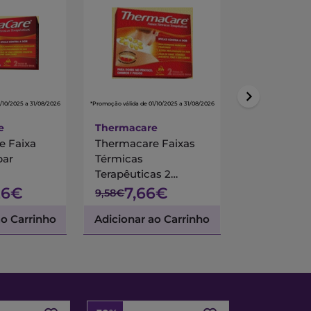
/10/2025 a 31/08/2026
*Promoção válida de 01/10/2025 a 31/08/2026
*Promoção válida de 01/
e
Thermacare
Nexcare
e Faixa
Thermacare Faixas
Nexcare Co
bar
Térmicas
Saco Ag Qte
Terapêuticas 2
20x30 Cm
unidades
26€
7,66€
24
9,58€
35,04€
ao Carrinho
Adicionar ao Carrinho
Adicionar a