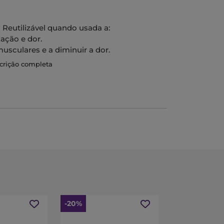
Reutilizável quando usada a:
mação e dor.
usculares e a diminuir a dor.
scrição completa
-20%
-30%