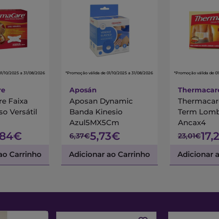
01/10/2025 a 31/08/2026
*Promoção válida de 01/10/2025 a 31/08/2026
*Promoção válida de 01
re
Aposán
Thermacar
e Faixa
Aposan Dynamic
Thermacar
o Versátil
Banda Kinesio
Term Lom
Azul5MX5Cm
Ancax4
,84€
5,73€
17,
6,37€
23,01€
ao Carrinho
Adicionar ao Carrinho
Adicionar 