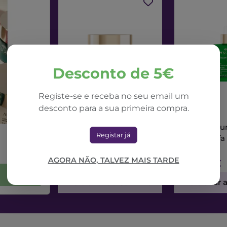
Desconto de 5€
Registe-se e receba no seu email um
desconto para a sua primeira compra.
NUXE
NUXE
Nuxe Nuxuriance Ultra
Nuxe Nuxur
Registar já
Creme Dia Alfa 3R
Sérum Alfa
50ml
AGORA NÃO, TALVEZ MAIS TARDE
71,42€
73,56€
Adicionar ao Carrinho
Adicionar 