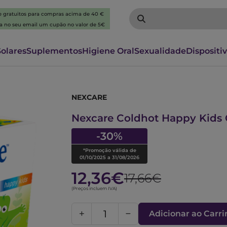
 e gratuitos para compras acima de 40 €
ba no seu email um cupão no valor de 5€
Solares
Suplementos
Higiene Oral
Sexualidade
Dispositi
NEXCARE
6275123
Nexcare Coldhot Happy Kids 
-30%
*Promoção válida de
01/10/2025 a 31/08/2026
12,36€
17,66€
(Preços incluem IVA)
Adicionar ao Carr