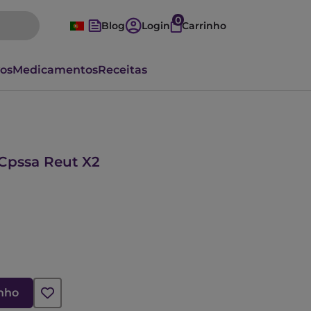
0
Blog
Login
Carrinho
vos
Medicamentos
Receitas
Cpssa Reut X2
inho