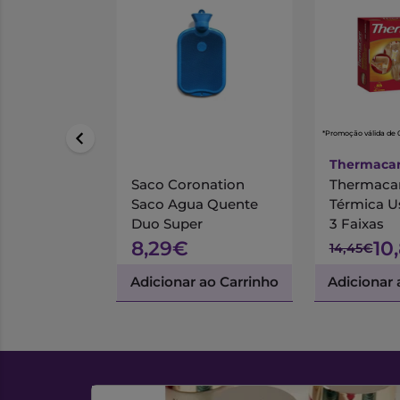
*Promoção válida de 
Thermaca
Saco Coronation
Thermacar
Saco Agua Quente
Térmica Us
Duo Super
3 Faixas
8,29€
10
14,45€
Adicionar ao Carrinho
Adicionar 