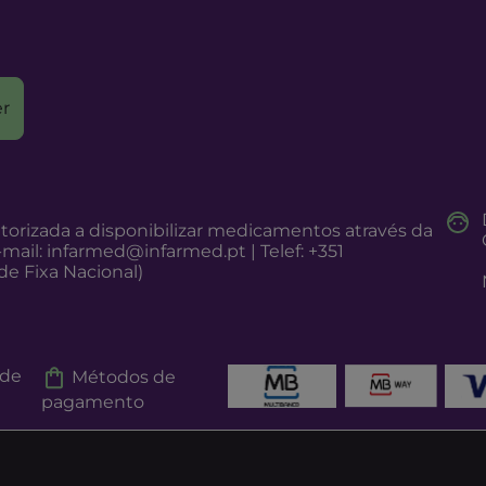
r
torizada a disponibilizar medicamentos através da
-mail:
infarmed@infarmed.pt
| Telef: +351
e Fixa Nacional)
 de
Métodos de
pagamento