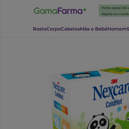
Portes desde 1,5€
Registe-se e rece
Rosto
Corpo
Cabelos
Mãe e Bebé
Homem