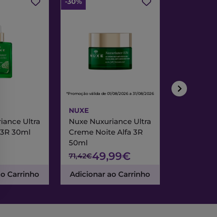
-30%
-30%
*Promoção válida de 01/08/2026 a 31/08/2026
*Promoção válida de
NUXE
NUXE
iance Ultra
Nuxe Nuxuriance Ultra
Nuxe Merve
 3R 30ml
Creme Noite Alfa 3R
Creme Exc
50ml
& Noite 7
49,99€
47
71,42€
67,95€
ao Carrinho
Adicionar ao Carrinho
Adicionar