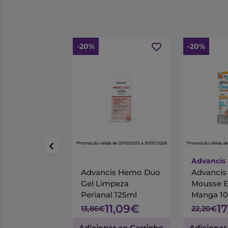
-20%
-20%
*Promoção válida de 01/10/2025 a 31/07/2026
*Promoção válida de
Advancis
Advancis Hemo Duo
Advanci
Gel Limpeza
Mousse 
Perianal 125ml
Manga 1
11,09€
1
13,86€
22,20€
Adicionar ao Carrinho
Adicionar