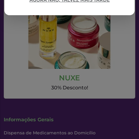
AGORA NÃO, TALVEZ MAIS TARDE
NUXE
30% Desconto!
Informações Gerais
Dispensa de Medicamentos ao Domicílio