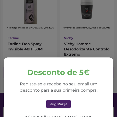
*Promoção válida de 01/10/2025 a 31/08/2026
*Promoção válida de 01/10/2025 a 31/08/2026
Farline
Vichy
Farline Deo Spray
Vichy Homme
Invisible 48H 150Ml
Desodorizante Controlo
Extremo
3,60€
10,23€
4,23€
12,79€
Desconto de 5€
Adicionar ao Carrinho
Adicionar ao Carrinho
Registe-se e receba no seu email um
desconto para a sua primeira compra.
Registar já