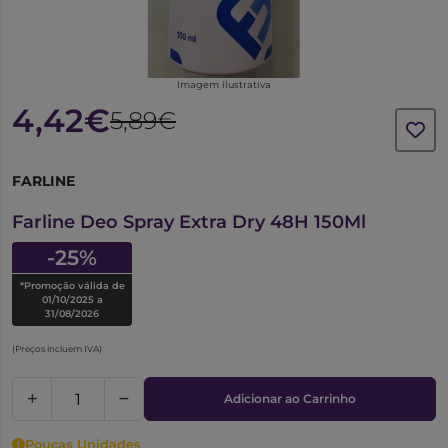
Imagem ilustrativa
4,42€
5,89€
FARLINE
6608257
Farline Deo Spray Extra Dry 48H 150Ml
-25%
*Promoção válida de
01/10/2025 a
31/08/2026
(Preços incluem IVA)
Adicionar ao Carrinho
Poucas Unidades