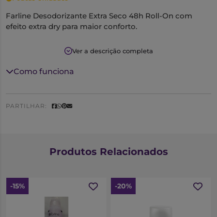
Farline Desodorizante Extra Seco 48h Roll-On com
efeito extra dry para maior conforto.
Características:
Ver a descrição completa
Desodorizante anti-transpirante, sem álcool, para
Como funciona
máxima proteção (até 48h).Apto para pele
sensível.Testado dermatologicamente.
PARTILHAR:
Produtos Relacionados
-15%
-20%