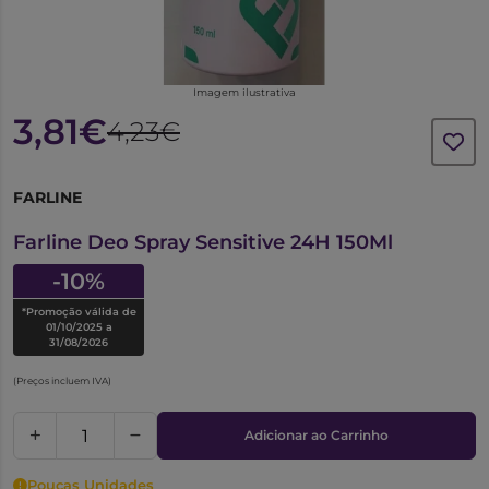
Imagem ilustrativa
3,81€
4,23€
FARLINE
6608240
Farline Deo Spray Sensitive 24H 150Ml
-10%
*Promoção válida de
01/10/2025 a
31/08/2026
(Preços incluem IVA)
Adicionar ao Carrinho
Poucas Unidades