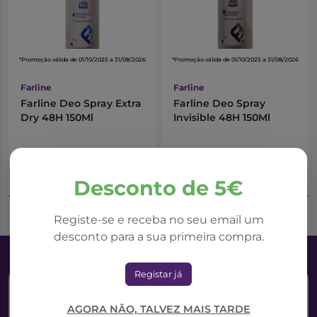
*Promoção válida de 01/10/2025 a 31/08/2026
*Promoção válida de 01/10/2025 a 31/08/2026
Farline
Farline
Farline Deo Spray Extra
Farline Deo Spray
Dry 48H 150Ml
Invisible 48H 150Ml
4,42€
3,60€
5,89€
4,23€
Adicionar ao Carrinho
Adicionar ao Carrinho
Desconto de 5€
Registe-se e receba no seu email um
desconto para a sua primeira compra.
Registar já
AGORA NÃO, TALVEZ MAIS TARDE