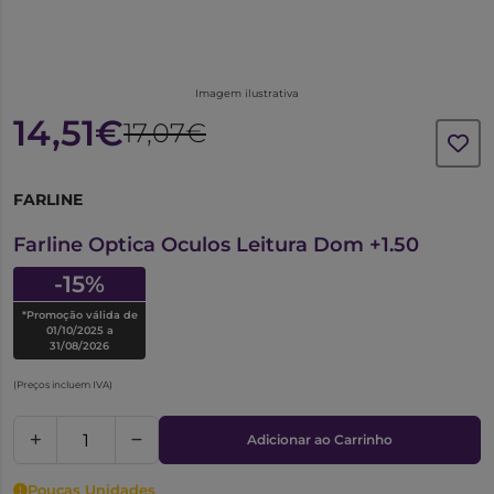
Imagem ilustrativa
14,51€
17,07€
FARLINE
6647271
Farline Optica Oculos Leitura Dom +1.50
-15%
*Promoção válida de
01/10/2025 a
31/08/2026
(Preços incluem IVA)
Adicionar ao Carrinho
Poucas Unidades