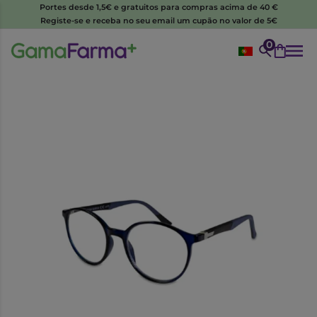
Portes desde 1,5€ e gratuitos para compras acima de 40 €
Registe-se e receba no seu email um cupão no valor de 5€
0