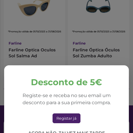
*Promoção válida de 01/10/2025 a 31/08/2026
*Promoção válida de 01/10/2025 a 31/08/2026
Farline
Farline
Farline Optica Oculos
Farline Óptica Óculos
Sol Salma Ad
Sol Zumba Adulto
19,22€
19,22€
21,35€
21,35€
Desconto de 5€
Adicionar ao Carrinho
Adicionar ao Carrinho
Registe-se e receba no seu email um
desconto para a sua primeira compra.
Registar já