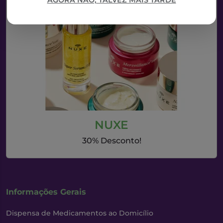
AGORA NÃO, TALVEZ MAIS TARDE
NUXE
30% Desconto!
Informações Gerais
Dispensa de Medicamentos ao Domicílio