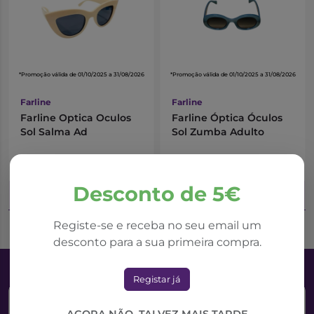
*Promoção válida de 01/10/2025 a 31/08/2026
*Promoção válida de 01/10/2025 a 31/08/2026
Farline
Farline
Farline Optica Oculos
Farline Óptica Óculos
Sol Salma Ad
Sol Zumba Adulto
19,22€
19,22€
21,35€
21,35€
Desconto de 5€
Adicionar ao Carrinho
Adicionar ao Carrinho
Registe-se e receba no seu email um
desconto para a sua primeira compra.
Registar já