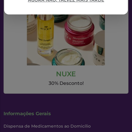
AGORA NÃO, TALVEZ MAIS TARDE
NUXE
30% Desconto!
Informações Gerais
Dispensa de Medicamentos ao Domicílio