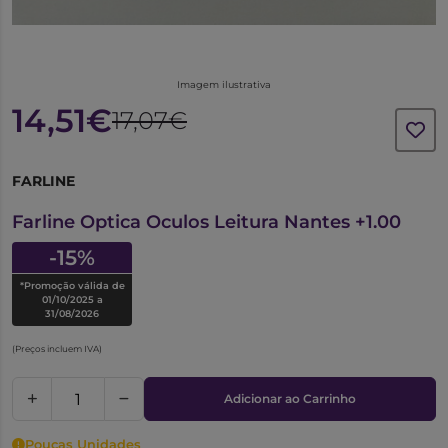
Imagem ilustrativa
14,51€
17,07€
FARLINE
6346221
Farline Optica Oculos Leitura Nantes +1.00
-15%
*Promoção válida de
01/10/2025 a
31/08/2026
(Preços incluem IVA)
Adicionar ao Carrinho
Poucas Unidades