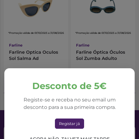
*Promoção válida de 01/10/2025 a 31/08/2026
*Promoção válida de 01/10/2025 a 31/08/2026
Farline
Farline
Farline Optica Oculos
Farline Óptica Óculos
Sol Salma Ad
Sol Zumba Adulto
19,22€
19,22€
21,35€
21,35€
Desconto de 5€
Adicionar ao Carrinho
Adicionar ao Carrinho
Registe-se e receba no seu email um
desconto para a sua primeira compra.
Registar já