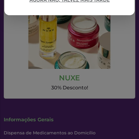
AGORA NÃO, TALVEZ MAIS TARDE
NUXE
30% Desconto!
Informações Gerais
Dispensa de Medicamentos ao Domicílio