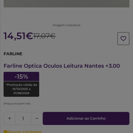
Imagem ilustrativa
14,51€
17,07€
FARLINE
6346262
Farline Optica Oculos Leitura Nantes +3.00
-15%
*Promoção válida de
01/10/2025 a
31/08/2026
(Preços incluem IVA)
Adicionar ao Carrinho
Poucas Unidades