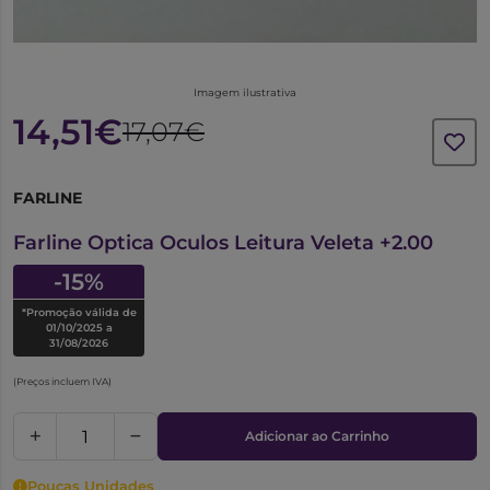
Imagem ilustrativa
14,51€
17,07€
FARLINE
6651034
Farline Optica Oculos Leitura Veleta +2.00
-15%
*Promoção válida de
01/10/2025 a
31/08/2026
(Preços incluem IVA)
Adicionar ao Carrinho
Poucas Unidades