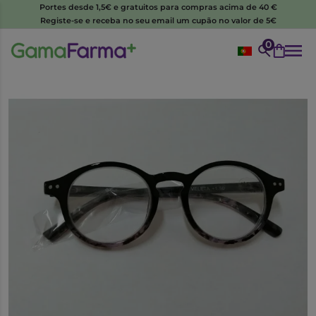
Portes desde 1,5€ e gratuitos para compras acima de 40 €
Registe-se e receba no seu email um cupão no valor de 5€
0