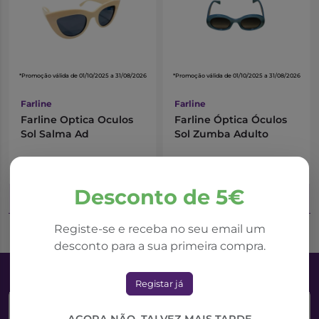
*Promoção válida de 01/10/2025 a 31/08/2026
*Promoção válida de 01/10/2025 a 31/08/2026
Farline
Farline
Farline Optica Oculos
Farline Óptica Óculos
Sol Salma Ad
Sol Zumba Adulto
19,22€
19,22€
21,35€
21,35€
Desconto de 5€
Adicionar ao Carrinho
Adicionar ao Carrinho
Registe-se e receba no seu email um
desconto para a sua primeira compra.
Registar já