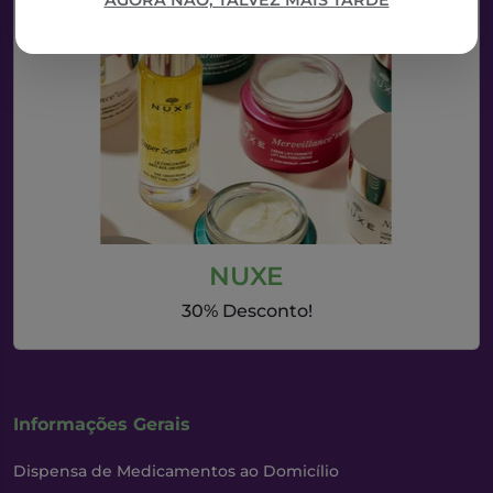
AGORA NÃO, TALVEZ MAIS TARDE
NUXE
30% Desconto!
Informações Gerais
Dispensa de Medicamentos ao Domicílio