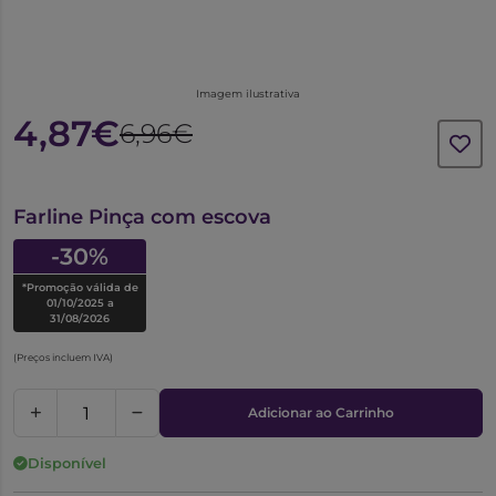
Imagem ilustrativa
4,87€
6,96€
1022376
Farline Pinça com escova
-30%
*Promoção válida de
01/10/2025 a
31/08/2026
(Preços incluem IVA)
Adicionar ao Carrinho
Disponível