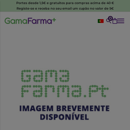
Portes desde 1,5€ e gratuitos para compras acima de 40 €
Registe-se e receba no seu email um cupão no valor de 5€
0