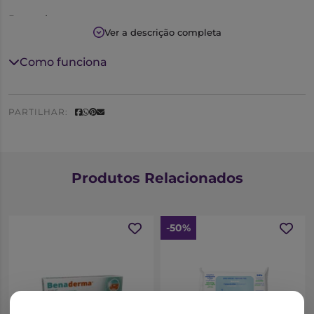
Pomada
Ver a descrição completa
30 g
Como funciona
Como utilizar:
Na irritação cutânea:
PARTILHAR:
aplicar na zona afectada e espalhar
friccionando levemente;
aplicar várias vezes por dia.
Produtos Relacionados
Em úlceras ou lesões supurativas:
após desinfectar a zona afectada, aplicar uma
-50%
camada espessa e cobrir com uma compressa;
deve trocar o penso diariamente.
- Contra-indicado no caso de alergia a qualquer dos
componentes da pomada.