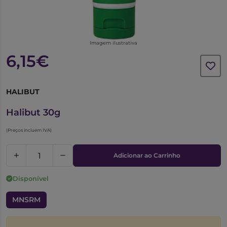
Imagem ilustrativa
6,15€
HALIBUT
3925690
Halibut 30g
(Preços incluem IVA)
Adicionar ao Carrinho
Disponível
MNSRM