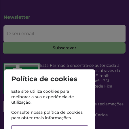
Newsletter
O seu email
Subscrever
Esta Farmácia encontra-se autorizada a
disponibilizar medicamentos através da
Internet, pelo Infarmed, I.P. E-mail:
Política de cookies
infarmed@infarmed.pt
| Telef: +351
217987100 (Chamada para Rede Fixa
Nacional)
Este site utiliza cookies para
melhorar a sua experiência de
utilização.
Esta Farmácia dispõe de livro de reclamações
eletrónico
Consulte nossa
política de cookies
Director Técnico e Proprietário: António Carlos
para obter mais informações.
Saraiva Cabral Costa