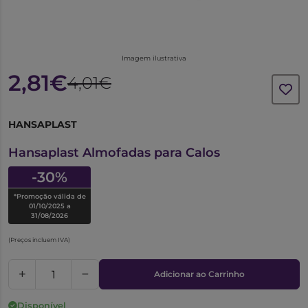
Imagem ilustrativa
2,81€
4,01€
HANSAPLAST
6777235
Hansaplast Almofadas para Calos
-30%
*Promoção válida de
01/10/2025 a
31/08/2026
(Preços incluem IVA)
Adicionar ao Carrinho
Disponível