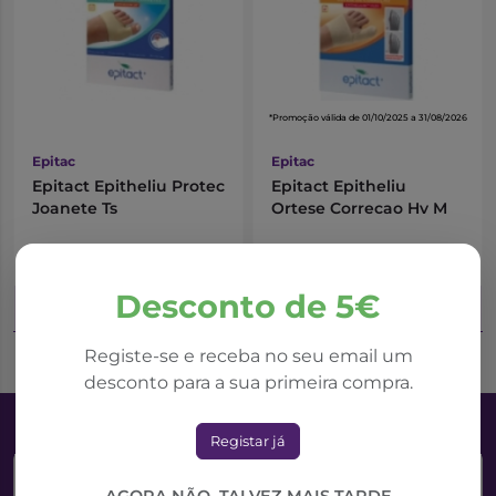
*Promoção válida de 01/10/2025 a 31/08/2026
Epitac
Epitac
Epitact Epitheliu Protec
Epitact Epitheliu
Joanete Ts
Ortese Correcao Hv M
19,21€
22,39€
24,88€
Desconto de 5€
Adicionar ao Carrinho
Adicionar ao Carrinho
Registe-se e receba no seu email um
desconto para a sua primeira compra.
Registar já