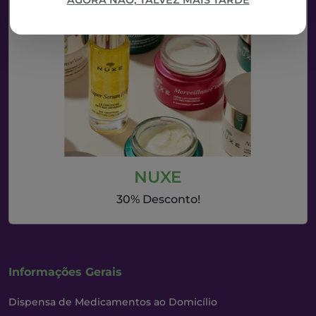
AGORA NÃO, TALVEZ MAIS TARDE
NUXE
30% Desconto!
Informações Gerais
Dispensa de Medicamentos ao Domicílio