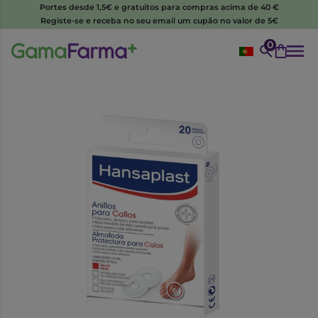
Portes desde 1,5€ e gratuitos para compras acima de 40 €
Registe-se e receba no seu email um cupão no valor de 5€
0