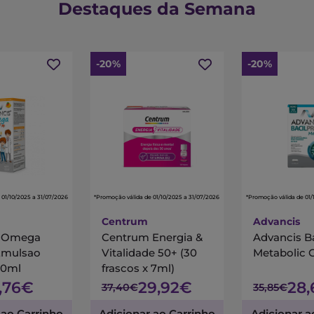
Destaques da Semana
-20%
-20%
 01/10/2025 a 31/07/2026
*Promoção válida de 01/10/2025 a 31/07/2026
*Promoção válida de 01/
Centrum
Advancis
s Omega
Centrum Energia &
Advancis B
Emulsao
Vitalidade 50+ (30
Metabolic 
00ml
frascos x 7ml)
7,76€
29,92€
28
37,40€
35,85€
 ao Carrinho
Adicionar ao Carrinho
Adicionar a