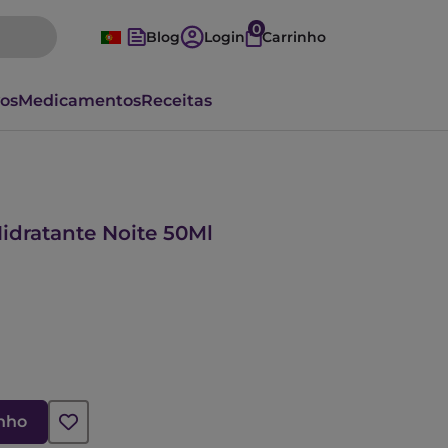
0
Blog
Login
Carrinho
vos
Medicamentos
Receitas
idratante Noite 50Ml
inho