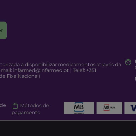
r
torizada a disponibilizar medicamentos através da
-mail:
infarmed@infarmed.pt
| Telef: +351
e Fixa Nacional)
 de
Métodos de
pagamento