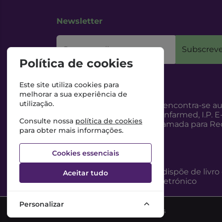
Newsletter
O seu email
Subscreve
Política de cookies
Este site utiliza cookies para
melhorar a sua experiência de
utilização.
Esta Farmácia encontra-se au
Internet, pelo Infarmed, I.P. E
Consulte nossa
política de cookies
217987100 (Chamada para Red
para obter mais informações.
Cookies essenciais
Esta Farmácia dispõe de livro
Aceitar tudo
reclamações eletrónico
Personalizar
©2026 Todos os direitos reservados