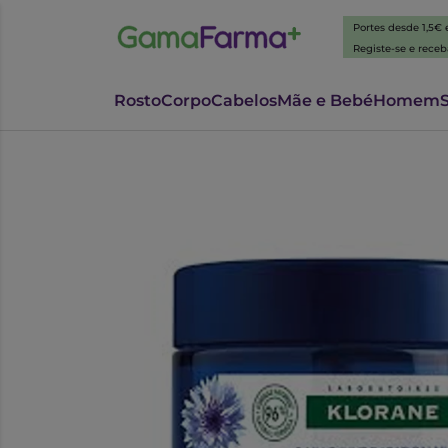
Portes desde 1,5€
Registe-se e rece
Rosto
Corpo
Cabelos
Mãe e Bebé
Homem