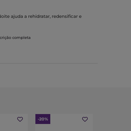
ite ajuda a rehidratar, redensificar e
scrição completa
-20%
-25%