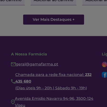
Ver Mais Destaques +
A Nossa Farmácia
Li
geral@gamafarma.pt
Chamada para a rede fixa nacional:
232
435 680
(Dias úteis 9h - 20h | Sábado 9h - 19h)
Avenida Emidio Navarro 94-96, 3500-124
Viseu