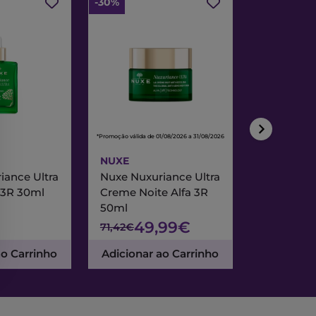
-30%
-30%
*Promoção válida de 01/08/2026 a 31/08/2026
*Promoção válida de
NUXE
NUXE
iance Ultra
Nuxe Nuxuriance Ultra
Nuxe Merve
 3R 30ml
Creme Noite Alfa 3R
Creme Exc
50ml
& Noite 7
49,99€
47
71,42€
67,95€
ao Carrinho
Adicionar ao Carrinho
Adicionar