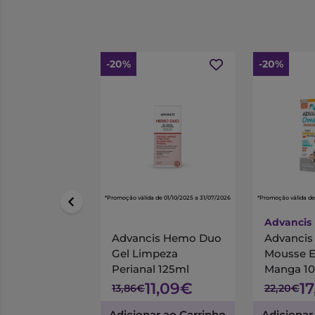
-20%
-20%
*Promoção válida de 01/10/2025 a 31/07/2026
*Promoção válida de
Advancis
Advancis Hemo Duo
Advanci
Gel Limpeza
Mousse 
Perianal 125ml
Manga 1
11,09€
1
13,86€
22,20€
Adicionar ao Carrinho
Adicionar