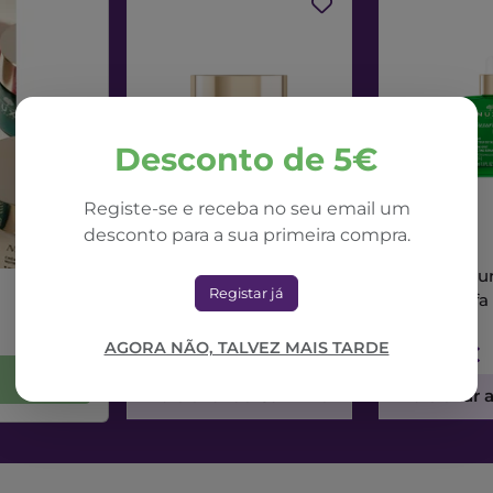
Desconto de 5€
Registe-se e receba no seu email um
desconto para a sua primeira compra.
NUXE
NUXE
Nuxe Nuxuriance Ultra
Nuxe Nuxur
Registar já
Creme Dia Alfa 3R
Sérum Alfa
50ml
AGORA NÃO, TALVEZ MAIS TARDE
71,42€
73,56€
Adicionar ao Carrinho
Adicionar 