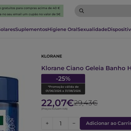
 e gratuitos para compras acima de 40 €
ba no seu email um cupão no valor de 5€
Solares
Suplementos
Higiene Oral
Sexualidade
Dispositi
KLORANE
6364505
Klorane Ciano Geleia Banho H
-25%
*Promoção válida de
01/06/2026 a 31/08/2026
22,07€
29,43€
(Preços incluem IVA)
Adicionar ao Carr