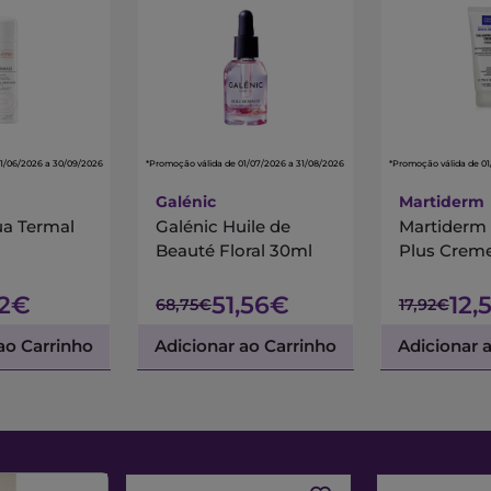
01/06/2026 a 30/09/2026
*Promoção válida de 01/07/2026 a 31/08/2026
*Promoção válida de 01
Galénic
Martiderm
a Termal
Galénic Huile de
Martiderm
Beauté Floral 30ml
Plus Crem
52€
51,56€
12,
68,75€
17,92€
ao Carrinho
Adicionar ao Carrinho
Adicionar 