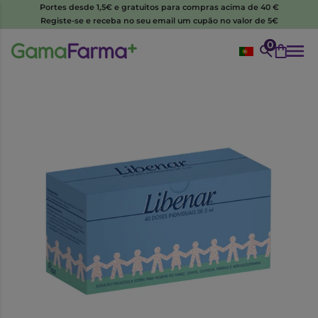
Portes desde 1,5€ e gratuitos para compras acima de 40 €
Registe-se e receba no seu email um cupão no valor de 5€
0