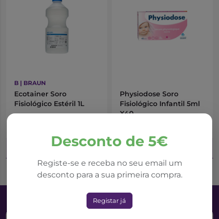
B | BRAUN
Ecotainer Soro
Physiodose Soro
Fisiológico Estéril 1L
Fisiológico Infantil 5ml
X40
5,08€
7,44€
Desconto de 5€
Adicionar ao Carrinho
Adicionar ao Carrinho
Registe-se e receba no seu email um
desconto para a sua primeira compra.
Registar já