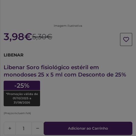
Imagem ilustrativa
3,98€
5,30€
LIBENAR
6671420
Libenar Soro fisiológico estéril em
monodoses 25 x 5 ml com Desconto de 25%
-25%
*Promoção válida de
01/10/2025 a
31/08/2026
(Preços incluem IVA)
Adicionar ao Carrinho